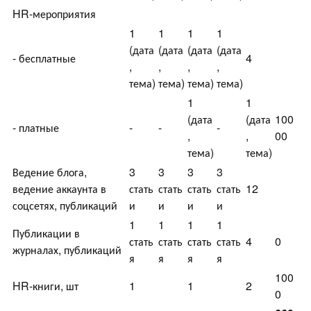
HR-мероприятия
1
1
1
1
(дата
(дата
(дата
(дата
- бесплатные
4
,
,
,
,
тема)
тема)
тема)
тема)
1
1
(дата
(дата
100
- платные
-
-
-
,
,
00
тема)
тема)
Ведение блога,
3
3
3
3
ведение аккаунта в
стать
стать
стать
стать
12
соцсетях, публикаций
и
и
и
и
1
1
1
1
Публикации в
стать
стать
стать
стать
4
0
журналах, публикаций
я
я
я
я
100
HR-книги, шт
1
1
2
0