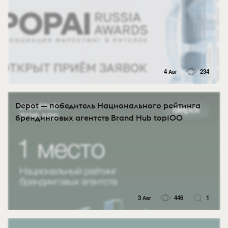
4 Авг
234
Depot — победитель Национального рейтинга
брендинговых агентств Brand Hub top100
3 Авг
446
1