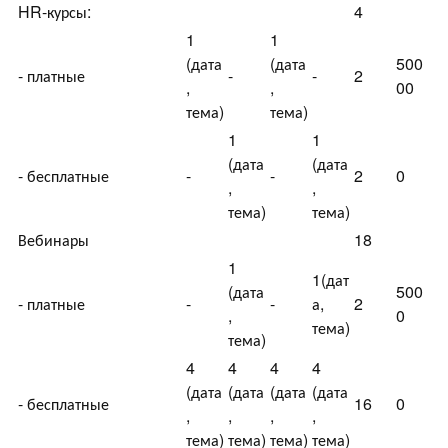
HR-курсы:
4
1
1
(дата
(дата
500
- платные
-
-
2
,
,
00
тема)
тема)
1
1
(дата
(дата
- бесплатные
-
-
2
0
,
,
тема)
тема)
Вебинары
18
1
1(дат
(дата
500
- платные
-
-
а,
2
,
0
тема)
тема)
4
4
4
4
(дата
(дата
(дата
(дата
- бесплатные
16
0
,
,
,
,
тема)
тема)
тема)
тема)