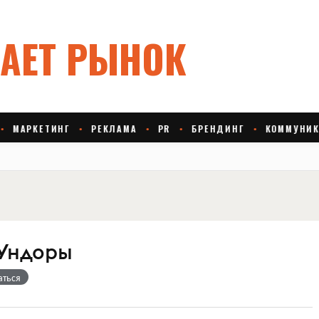
Ундоры
аться