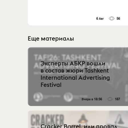
6 Авг
56
Еще материалы
Эксперты АБКР вошли
в состав жюри Tashkent
International Advertising
Festival
Вчера в 18:56
187
Cracker Barrel, или провал