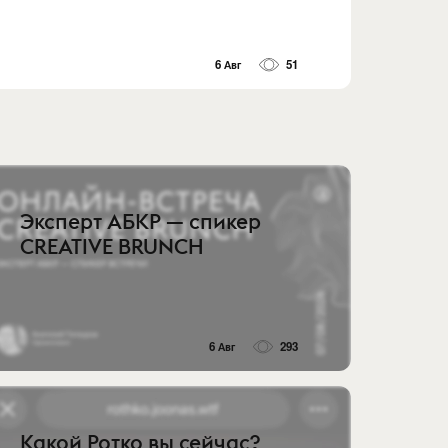
6 Авг
51
Эксперт АБКР — спикер
CREATIVE BRUNCH
6 Авг
293
Какой Ротко вы сейчас?