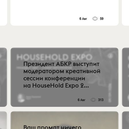
6 Авг
59
Президент АБКР выступит
модератором креативной
сессии конференции
на HouseHold Expo 2...
6 Авг
313
Ваш промпт ничего