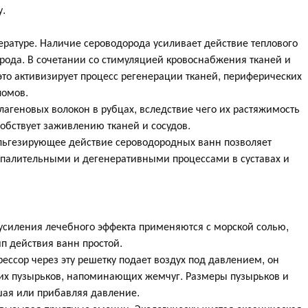
у.
ратуре. Наличие сероводорода усиливает действие теплового
рода. В сочетании со стимуляцией кровоснабжения тканей и
то активизирует процесс регенерации тканей, периферических
ломов.
агеновых волокон в рубцах, вследствие чего их растяжимость
собствует заживлению тканей и сосудов.
льгезирующее действие сероводородных ванн позволяет
оспалительными и дегенеративными процессами в суставах и
усиления лечебного эффекта применяются с морской солью,
п действия ванн простой.
ессор через эту решетку подает воздух под давлением, он
ких пузырьков, напоминающих жемчуг. Размеры пузырьков и
шая или прибавляя давление.