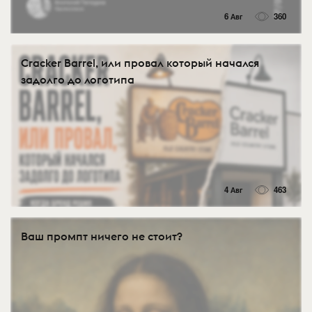
6 Авг
360
Cracker Barrel, или провал который начался
задолго до логотипа
4 Авг
463
Ваш промпт ничего не стоит?