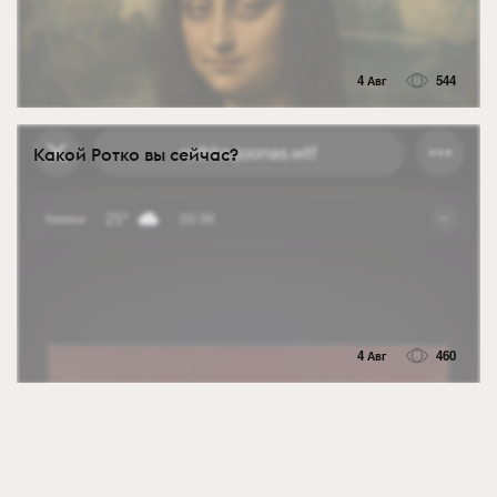
4 Авг
544
Какой Ротко вы сейчас?
4 Авг
460