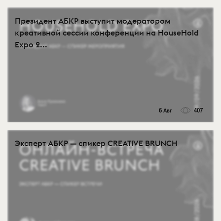
Президент АБКР выступит модератором
креативной сессии конференции на HouseHold
Expo 2...
6 Авг
407
Эксперт АБКР — спикер CREATIVE BRUNCH