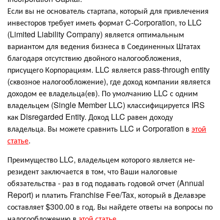
Если вы не основатель стартапа, который для привлечения
инвесторов требует иметь формат C-Corporation, то LLC
(Limited Liability Company) является оптимальным
вариантом для ведения бизнеса в Соединенных Штатах
благодаря отсутствию двойного налогообложения,
присущего Корпорациям. LLC является pass-through entity
(сквозное налогообложение), где доход компании является
доходом ее владельца(ев). По умолчанию LLC с одним
владельцем (Single Member LLC) классифицируется IRS
как Disregarded Entity. Доход LLC равен доходу
владельца. Вы можете сравнить LLC и Corporation в
этой
статье
.
Преимущество LLC, владельцем которого является не-
резидент заключается в том, что Ваши налоговые
обязательства - раз в год подавать годовой отчет (Annual
Report) и платить Franchise Fee/Tax, который в Делавэре
составляет $300.00 в год. Вы найдете ответы на вопросы по
налогообложению в
этой статье
.