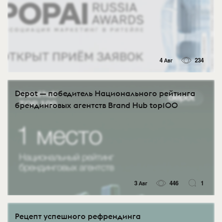
4 Авг
234
Depot — победитель Национального рейтинга
брендинговых агентств Brand Hub top100
3 Авг
446
1
Рецепт успешного рефрендинга