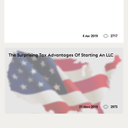
4 Авг 2019
2717
The Surprising Tax Advantages Of Starting An LLC
21 Июл 2019
2975