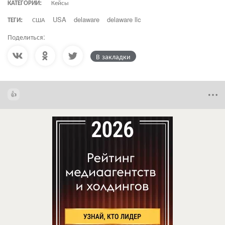
КАТЕГОРИИ:
Кейсы
ТЕГИ:
США
USA
delaware
delaware llc
Поделиться:
В закладки