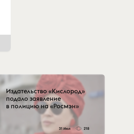
Издательство «Кислород»
подало заявление
в полицию на «Росмэн»
31 Июл
218