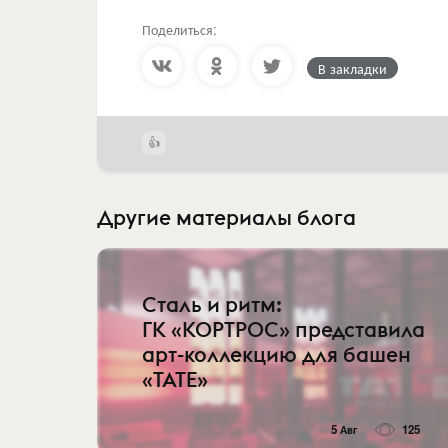
Поделиться:
В закладки
Другие материалы блога
Сталь и ритм:
ГК «КОРТРОС» представила
арт-коллекцию для башен
«TATE»
5 Авг
125