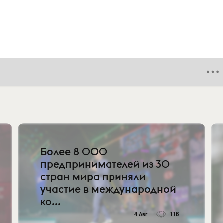
Более 8 000
предпринимателей из 30
стран мира приняли
участие в международной
ко...
4 Авг
116