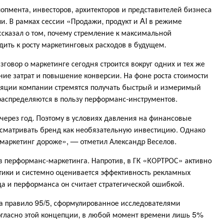
пмента, инвесторов, архитекторов и представителей бизнеса
и. В рамках сессии «Продажи, продукт и AI в режиме
сказал о том, почему стремление к максимальной
дить к росту маркетинговых расходов в будущем.
зговор о маркетинге сегодня строится вокруг одних и тех же
ие затрат и повышение конверсии. На фоне роста стоимости
яции компании стремятся получать быстрый и измеримый
распределяются в пользу перформанс-инструментов.
через год. Поэтому в условиях давления на финансовые
сматривать бренд как необязательную инвестицию. Однако
 маркетинг дороже», — отметил Александр Веселов.
тив перформанс-маркетинга. Напротив, в ГК «КОРТРОС» активно
тики и системно оценивается эффективность рекламных
а и перформанса он считает стратегической ошибкой.
на правило 95/5, сформулированное исследователями
 Согласно этой концепции, в любой момент времени лишь 5%