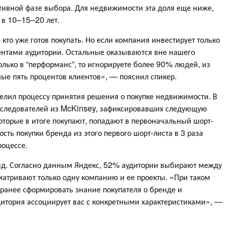
тивной фазе выбора. Для недвижимости эта доля еще ниже,
 в 10–15–20 лет.
кто уже готов покупать. Но если компания инвестирует только
оцентами аудитории. Остальные оказываются вне нашего
олько в “перформанс”, то игнорируете более 90% людей, из
мые пять процентов клиентов», — пояснил спикер.
елил процессу принятия решения о покупке недвижимости. В
исследователей из McKinsey, зафиксировавших следующую
торые в итоге покупают, попадают в первоначальный шорт-
ость покупки бренда из этого первого шорт-листа в 3 раза
роцессе.
нд. Согласно данным Яндекс, 52% аудитории выбирают между
атривают только одну компанию и ее проекты. «При таком
ранее сформировать знание покупателя о бренде и
удитория ассоциирует вас с конкретными характеристиками», —