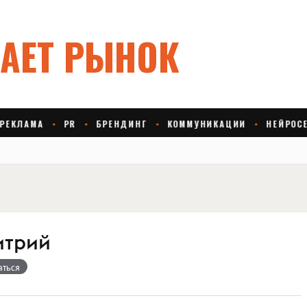
итрий
аться