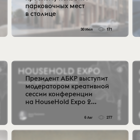
парковочных мест
в столице
30 Июл
171
Президент АБКР выступит
модератором креативной
сессии конференции
на HouseHold Expo 2...
6 Авг
277