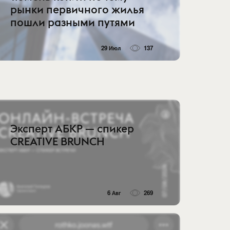
рынки первичного жилья
пошли разными путями
29 Июл
137
Эксперт АБКР — спикер
CREATIVE BRUNCH
6 Авг
269