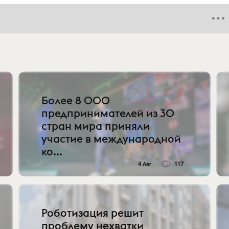
Более 8 000
предпринимателей из 30
стран мира приняли
участие в международной
ко...
4 Авг
117
Роботизация решит
проблему нехватки