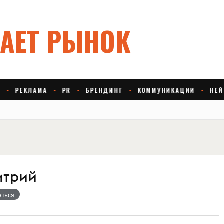
итрий
аться