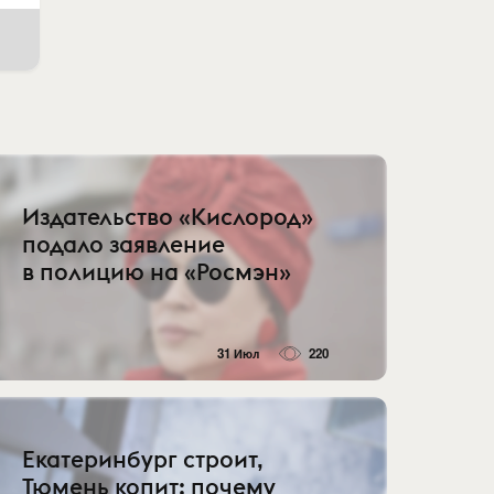
Издательство «Кислород»
подало заявление
в полицию на «Росмэн»
31 Июл
220
Екатеринбург строит,
Тюмень копит: почему