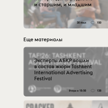
и старшим, и младшим
30 Июл
150
Еще материалы
Эксперты АБКР вошли
в состав жюри Tashkent
International Advertising
Festival
Вчера в 18:56
138