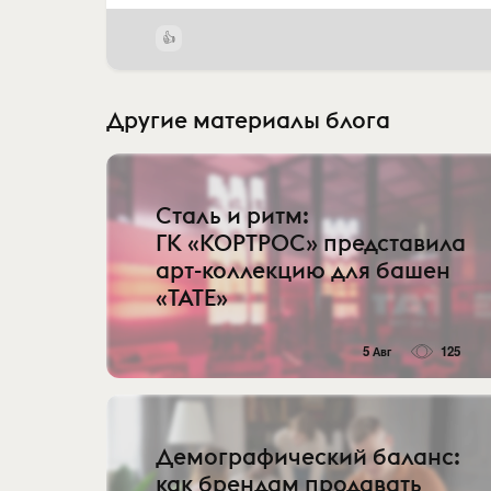
Другие материалы блога
Сталь и ритм:
ГК «КОРТРОС» представила
арт-коллекцию для башен
«TATE»
5 Авг
125
Демографический баланс:
как брендам продавать