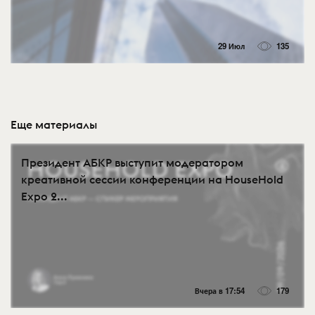
29 Июл
135
Еще материалы
Президент АБКР выступит модератором
креативной сессии конференции на HouseHold
Expo 2...
Вчера в 17:54
179