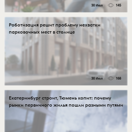
30 Июл
145
Роботизация решит проблему нехватки
парковочных мест в столице
30 Июл
168
Екатеринбург строит, Тюмень копит: почему
рынки первичного жилья пошли разными путями