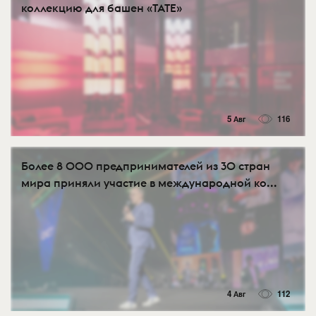
коллекцию для башен «TATE»
5 Авг
116
Более 8 000 предпринимателей из 30 стран
мира приняли участие в международной ко...
4 Авг
112