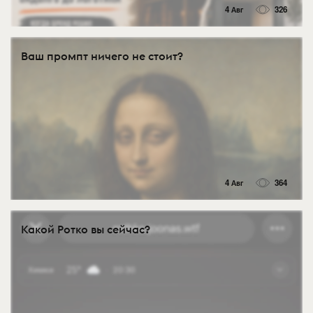
4 Авг
326
Ваш промпт ничего не стоит?
4 Авг
364
Какой Ротко вы сейчас?