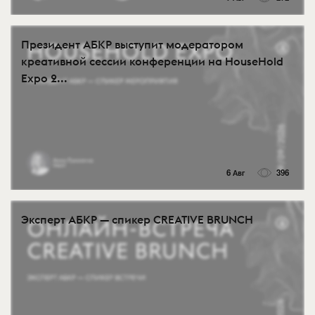
Президент АБКР выступит модератором
креативной сессии конференции на HouseHold
Expo 2...
6 Авг
396
Эксперт АБКР — спикер CREATIVE BRUNCH