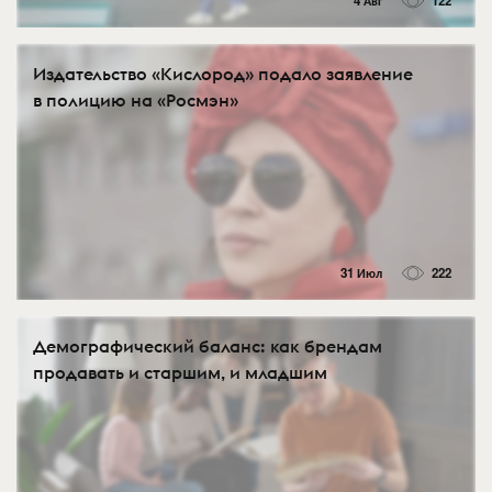
4 Авг
122
Издательство «Кислород» подало заявление
в полицию на «Росмэн»
31 Июл
222
Демографический баланс: как брендам
продавать и старшим, и младшим