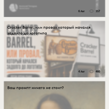
6 Авг
357
Cracker Barrel, или провал который начался
задолго до логотипа
4 Авг
460
Ваш промпт ничего не стоит?