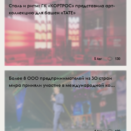
Сталь и ритм: ГК «КОРТРОС» представила арт-
коллекцию для башен «TATE»
5 Авг
130
Более 8 000 предпринимателей из 30 стран
мира приняли участие в международной ко...