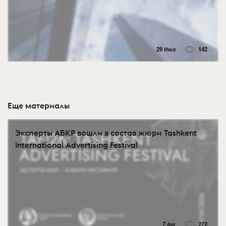
29 Июл
142
Еще материалы
Эксперты АБКР вошли в состав жюри Tashkent
International Advertising Festival
7 Авг
272