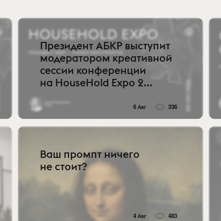
Президент АБКР выступит
модератором креативной
сессии конференции
на HouseHold Expo 2...
6 Авг
336
Ваш промпт ничего
не стоит?
4 Авг
483