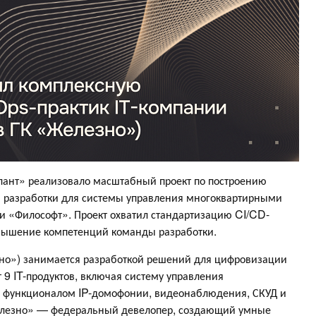
лант» реализовало масштабный проект по построению
 разработки для системы управления многоквартирными
«Философт». Проект охватил стандартизацию CI/CD-
овышение компетенций команды разработки.
но») занимается разработкой решений для цифровизации
 9 IT-продуктов, включая систему управления
функционалом IP-домофонии, видеонаблюдения, СКУД и
лезно» — федеральный девелопер, создающий умные