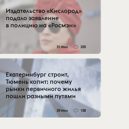
Издательство «Кислород»
подало заявление
в полицию на «Росмэн»
31 Июл
220
Екатеринбург строит,
Тюмень копит: почему
рынки первичного жилья
пошли разными путями
29 Июл
138