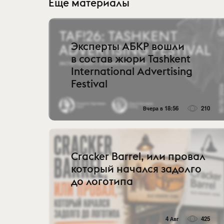
Еще материалы
Эксперты АБКР вошли
в состав жюри Tashkent
International Advertising
Festival
Вчера в 18:56
210
Cracker Barrel, или провал
который начался задолго
до логотипа
4 Авг
425