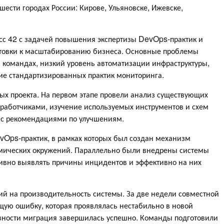
шести городах России: Кирове, Ульяновске, Ижевске,
сс 42 с задачей повышения экспертизы DevOps-практик и
отовки к масштабированию бизнеса. Основные проблемы
 командах, низкий уровень автоматизации инфраструктуры,
ие стандартизированных практик мониторинга.
ых проекта. На первом этапе провели анализ существующих
зработчиками, изучение используемых инструментов и схем
т с рекомендациями по улучшениям.
vOps-практик, в рамках которых был создан механизм
мических окружений. Параллельно были внедрены системы
ивно выявлять причины инцидентов и эффективно на них
ий на производительность системы. За две недели совместной
ую ошибку, которая проявлялась нестабильно в новой
авности миграция завершилась успешно. Команды подготовили