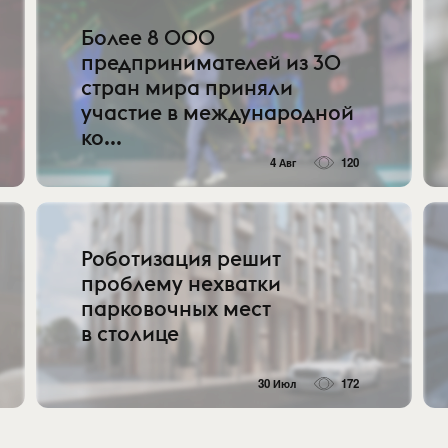
Более 8 000
предпринимателей из 30
стран мира приняли
участие в международной
ко...
4 Авг
120
Роботизация решит
проблему нехватки
парковочных мест
в столице
30 Июл
172