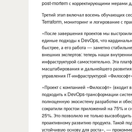
post-mortem с корректирующими мерами дл
Третий этап включал восемь обучающих се
Terraform, мониторинг и логирование с пр
«После завершения проектов мы выстроили 
единые подходы к DevOps, что кардинально
быстрее, а его работа — заметно стабильне
внешних экспертов: теперь наши внутренн
инфраструктурой самостоятельно. Эта плат
масштабирования и дальнейшего развития
управления IT-инфраструктурой «Философт»
«Проект с компанией «Философт» (входит в
подходить к DevOps-трансформации систем
полноценную экосистему разработки и обе
сократили простои приложений на 75% и с
25%. Это позволило не только высвободить
проактивному развитию продукта. Такой п
устойчивую основу для роста», — прокомме