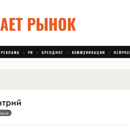
итрий
аться