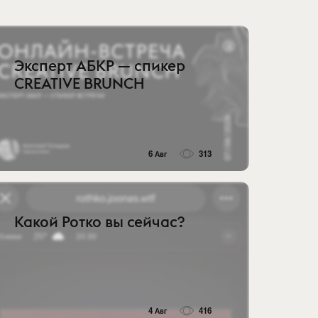
Эксперт АБКР — спикер
CREATIVE BRUNCH
6 Авг
313
Какой Ротко вы сейчас?
4 Авг
416