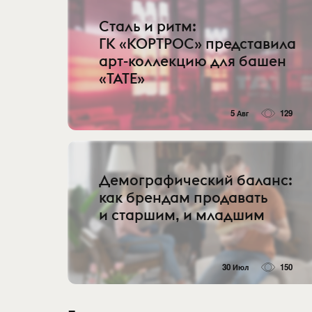
Сталь и ритм:
ГК «КОРТРОС» представила
арт-коллекцию для башен
«TATE»
5 Авг
129
Демографический баланс:
как брендам продавать
и старшим, и младшим
30 Июл
150