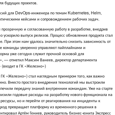
я будущих проектов.
ссий для DevOps-инженера по темам Kubernetes, Helm,
актическими кейсами и сопровождением рабочих задач.
прозрачную и согласованную работу в разработке, внедрив
 ускорило выпуск релизов. Процесс обновления продукта стал
е. При этом нам удалось значительно снизить зависимость от
ие команды уверенно управляют пайплайнами и
форма уже сегодня служит прочной основой для
», — отметил Максим Ванеев, директор департамента
 (входит в ГК «Железно»)
 ГК «Железно») стал наглядным примером того, как важно
но. Вместо простого внедрения технологий мы выстроили
спечили передачу знаний внутренним командам. Уже на старте
низили годовые расходы на разработку нового функционала на
 ресурсы, но и перейти от реагирования на инциденты к
одход превращает платформу из временного решения в
нтировал Артём Гениев, руководитель бизнес-юнита Экспресс