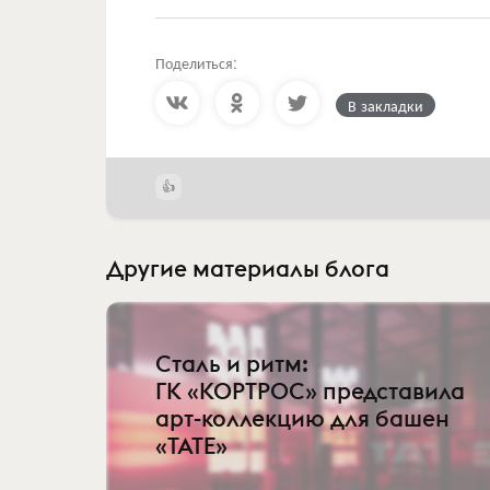
Поделиться:
В закладки
Другие материалы блога
Сталь и ритм:
ГК «КОРТРОС» представила
арт-коллекцию для башен
«TATE»