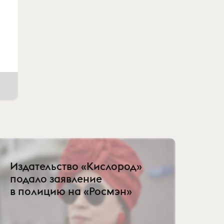
Издательство «Кислород»
подало заявление
в полицию на «Росмэн»