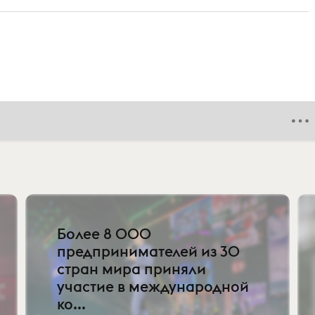
Более 8 000
предпринимателей из 30
стран мира приняли
участие в международной
ко...