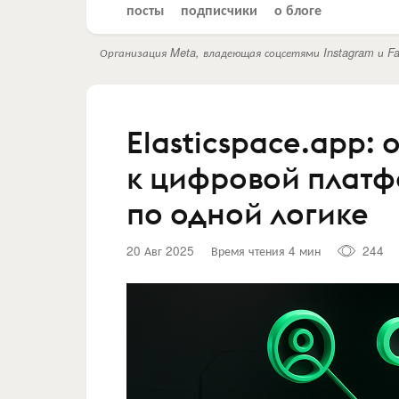
посты
подписчики
о блоге
Организация Meta, владеющая соцсетями Instagram и Fa
Elasticspace.app:
к цифровой платфо
по одной логике
20 Авг 2025
Время чтения 4 мин
244