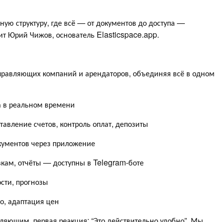
ую структуру, где всё — от документов до доступа —
т Юрий Чижов, основатель Elasticspace.app.
правляющих компаний и арендаторов, объединяя всё в одном
а в реальном времени
авление счетов, контроль оплат, депозиты
кументов через приложение
кам, отчёты — доступны в Telegram-боте
сти, прогнозы
то, адаптация цен
ляющим, первая реакция: “Это действительно удобно”. Мы