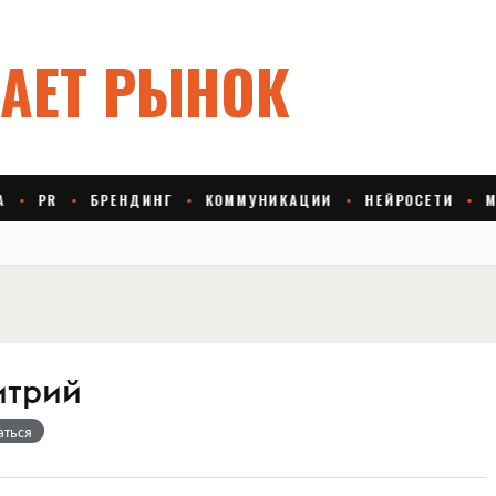
итрий
аться