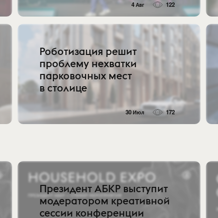
4 Авг
122
Роботизация решит
проблему нехватки
парковочных мест
в столице
30 Июл
172
Президент АБКР выступит
модератором креативной
сессии конференции