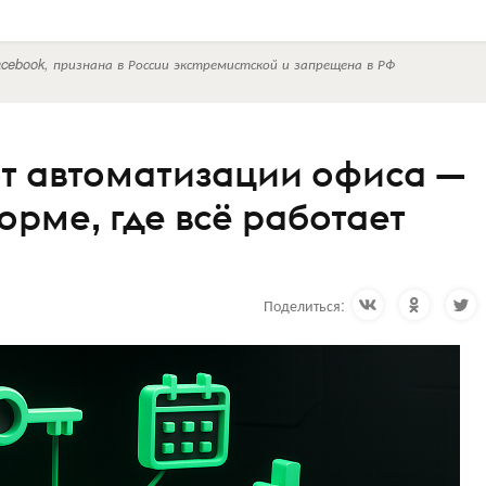
cebook, признана в России экстремистской и запрещена в РФ
 от автоматизации офиса —
рме, где всё работает
Поделиться: