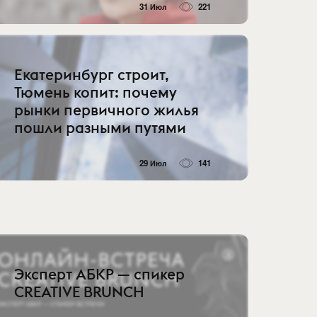
31 Июл
221
Екатеринбург строит,
Тюмень копит: почему
рынки первичного жилья
пошли разными путями
29 Июл
141
Эксперт АБКР — спикер
CREATIVE BRUNCH