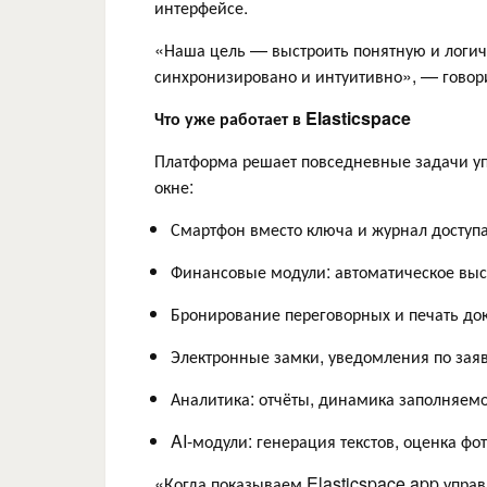
интерфейсе.
«Наша цель — выстроить понятную и логичн
синхронизировано и интуитивно», — говори
Что уже работает в Elasticspace
Платформа решает повседневные задачи у
окне:
Смартфон вместо ключа и журнал доступ
Финансовые модули: автоматическое выст
Бронирование переговорных и печать до
Электронные замки, уведомления по заяв
Аналитика: отчёты, динамика заполняемо
AI-модули: генерация текстов, оценка фо
«Когда показываем Elasticspace.app управ