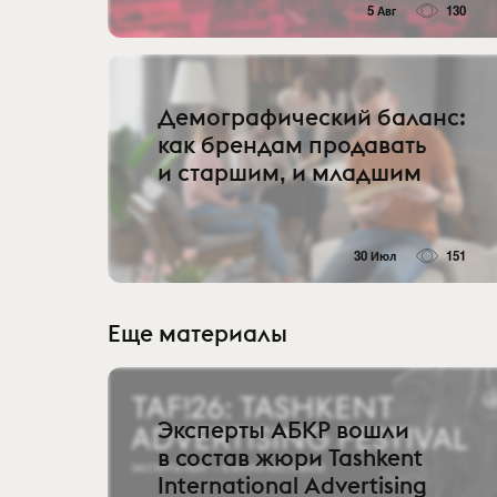
5 Авг
130
Демографический баланс:
как брендам продавать
и старшим, и младшим
30 Июл
151
Еще материалы
Эксперты АБКР вошли
в состав жюри Tashkent
International Advertising