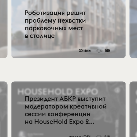
Роботизация решит
проблему нехватки
парковочных мест
в столице
30 Июл
169
Президент АБКР выступит
модератором креативной
сессии конференции
на HouseHold Expo 2...
Вчера в 17:54
218