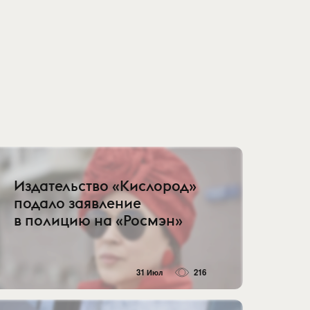
Издательство «Кислород»
подало заявление
в полицию на «Росмэн»
31 Июл
216