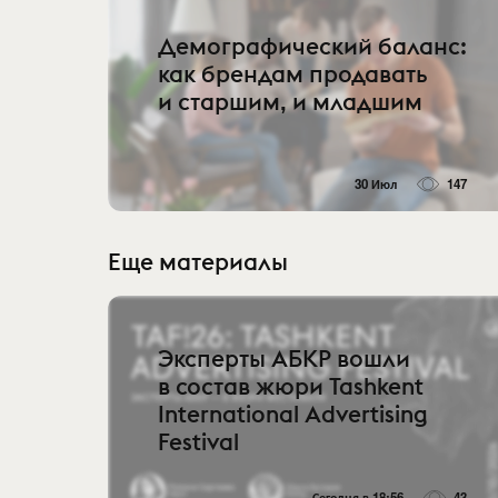
Демографический баланс:
как брендам продавать
и старшим, и младшим
30 Июл
147
Еще материалы
Эксперты АБКР вошли
в состав жюри Tashkent
International Advertising
Festival
Сегодня в 18:56
43