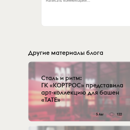
Другие материалы блога
Сталь и ритм:
ГК «КОРТРОС» представила
арт-коллекцию для башен
«TATE»
5 Авг
122