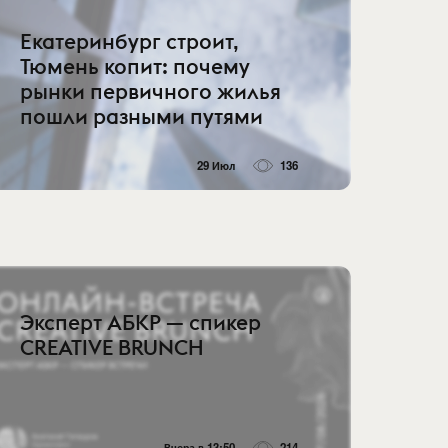
Екатеринбург строит,
Тюмень копит: почему
рынки первичного жилья
пошли разными путями
29 Июл
136
Эксперт АБКР — спикер
CREATIVE BRUNCH
Вчера в 13:50
214