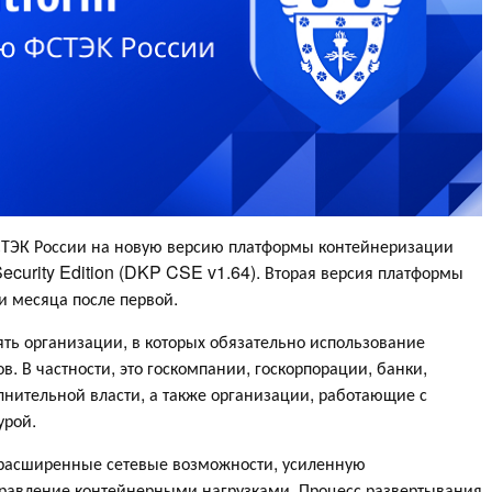
СТЭК России на новую версию платформы контейнеризации
Security Edition (DKP CSE v1.64). Вторая версия платформы
и месяца после первой.
рять организации, в которых обязательно использование
. В частности, это госкомпании, госкорпорации, банки,
нительной власти, а также организации, работающие с
урой.
расширенные сетевые возможности, усиленную
правление контейнерными нагрузками. Процесс развертывания