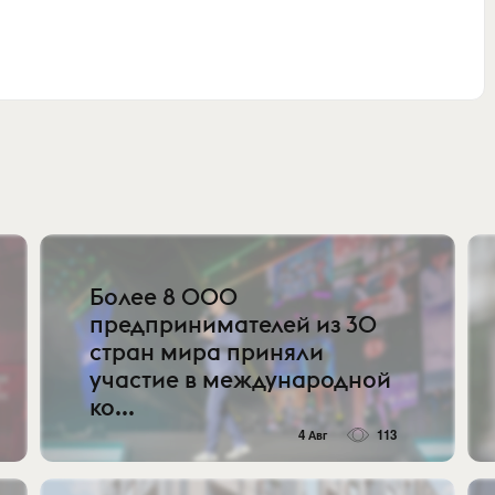
Более 8 000
предпринимателей из 30
стран мира приняли
участие в международной
ко...
4 Авг
113