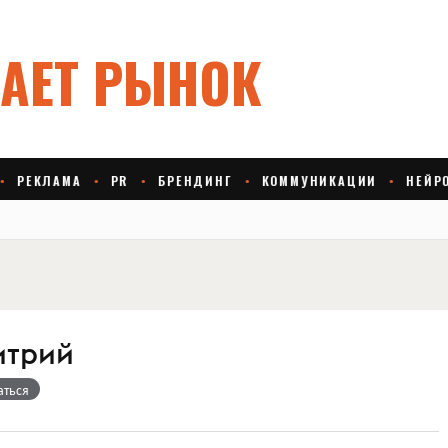
итрий
аться