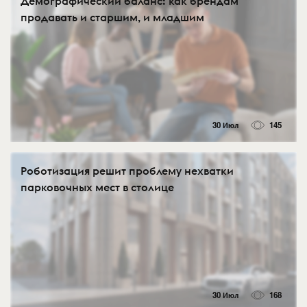
Демографический баланс: как брендам
продавать и старшим, и младшим
30 Июл
145
Роботизация решит проблему нехватки
парковочных мест в столице
30 Июл
168