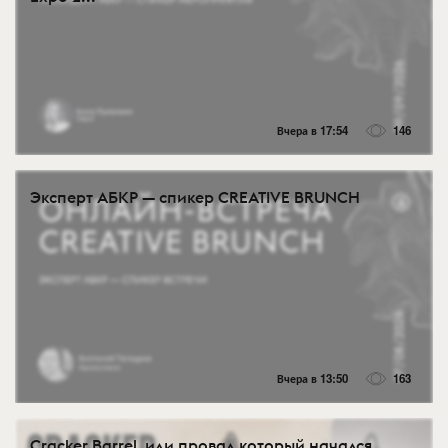
Вчера в 17:54
146
Эксперт АБКР — спикер CREATIVE BRUNCH
Вчера в 13:50
163
Cracker Barrel, или провал который начался