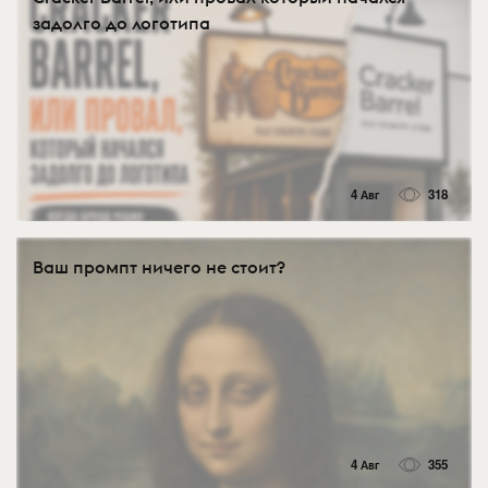
задолго до логотипа
4 Авг
318
Ваш промпт ничего не стоит?
4 Авг
355