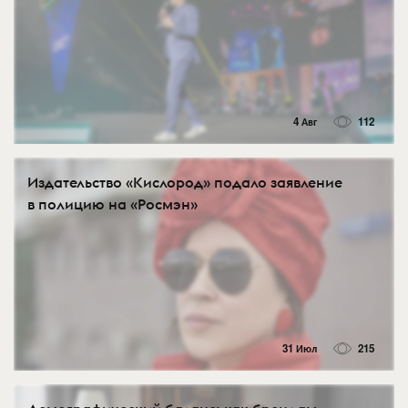
4 Авг
112
Издательство «Кислород» подало заявление
в полицию на «Росмэн»
31 Июл
215