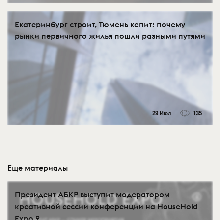
Екатеринбург строит, Тюмень копит: почему
рынки первичного жилья пошли разными путями
29 Июл
135
Еще материалы
Президент АБКР выступит модератором
креативной сессии конференции на HouseHold
Expo 2...