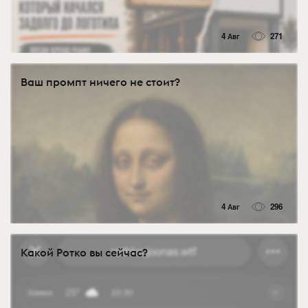
4 Авг
271
Ваш промпт ничего не стоит?
4 Авг
296
Какой Ротко вы сейчас?