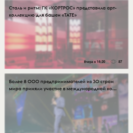
Сталь и ритм: ГК «КОРТРОС» представила арт-
коллекцию для башен «TATE»
Вчера в 14:20
87
Более 8 000 предпринимателей из 30 стран
мира приняли участие в международной ко...