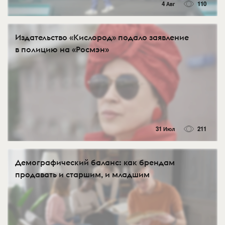
4 Авг
110
Издательство «Кислород» подало заявление
в полицию на «Росмэн»
31 Июл
211
Демографический баланс: как брендам
продавать и старшим, и младшим