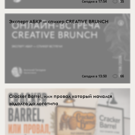
Сегодня в 17:54
35
Эксперт АБКР — спикер CREATIVE BRUNCH
Сегодня в 13:50
66
Cracker Barrel, или провал который начался
задолго до логотипа