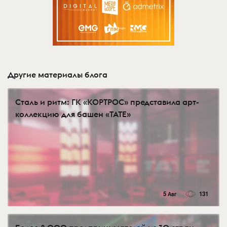
Другие материалы блога
Сталь и ритм: ГК «КОРТРОС» представила арт-
коллекцию для башен «TATE»
5 Авг
131