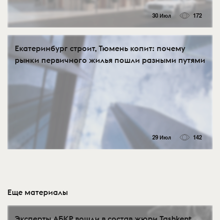
30 Июл
172
Екатеринбург строит, Тюмень копит: почему
рынки первичного жилья пошли разными путями
29 Июл
142
Еще материалы
Эксперты АБКР вошли в состав жюри Tashkent