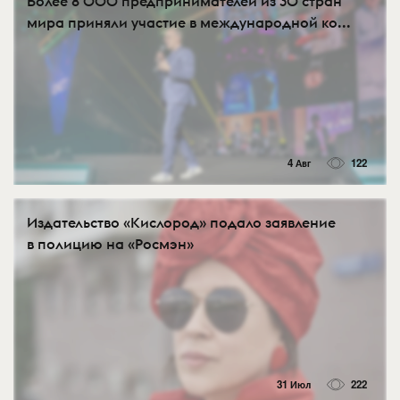
Более 8 000 предпринимателей из 30 стран
мира приняли участие в международной ко...
4 Авг
122
Издательство «Кислород» подало заявление
в полицию на «Росмэн»
31 Июл
222