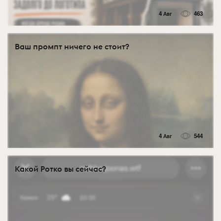
4 Авг
463
Ваш промпт ничего не стоит?
4 Авг
544
Какой Ротко вы сейчас?