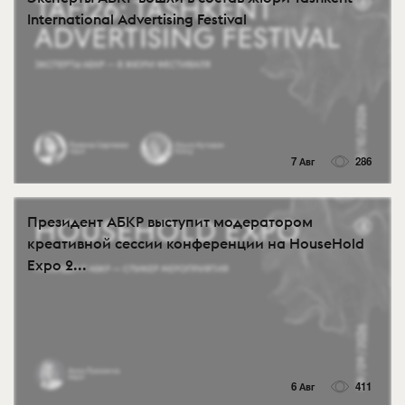
International Advertising Festival
7 Авг
286
Президент АБКР выступит модератором
креативной сессии конференции на HouseHold
Expo 2...
6 Авг
411