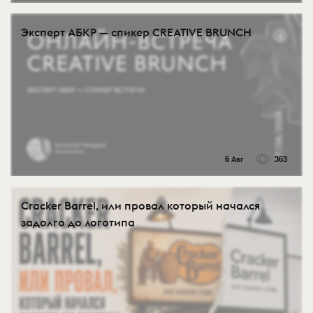
Эксперт АБКР — спикер CREATIVE BRUNCH
6 Авг
363
Cracker Barrel, или провал который начался
задолго до логотипа