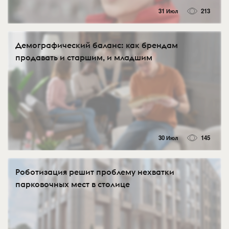
31 Июл
213
Демографический баланс: как брендам
продавать и старшим, и младшим
30 Июл
145
Роботизация решит проблему нехватки
парковочных мест в столице