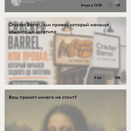
Вчера в 13:50
129
Cracker Barrel, или провал который начался
задолго до логотипа
4 Авг
306
Ваш промпт ничего не стоит?