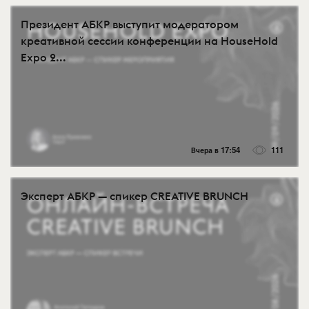
Президент АБКР выступит модератором
креативной сессии конференции на HouseHold
Expo 2...
Вчера в 17:54
111
Эксперт АБКР — спикер CREATIVE BRUNCH