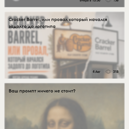
Вчера в 13:50
158
Cracker Barrel, или провал который начался
задолго до логотипа
4 Авг
318
Ваш промпт ничего не стоит?