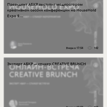
Президент АБКР выступит модератором
креативной сессии конференции на HouseHold
Expo 2...
Вчера в 17:54
142
Эксперт АБКР — спикер CREATIVE BRUNCH