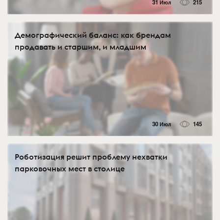
31 Июл
215
Демографический баланс: как брендам
продавать и старшим, и младшим
30 Июл
145
Роботизация решит проблему нехватки
парковочных мест в столице