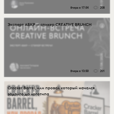
Вчера в 17:54
208
Эксперт АБКР — спикер CREATIVE BRUNCH
Вчера в 13:50
201
Cracker Barrel, или провал который начался
задолго до логотипа