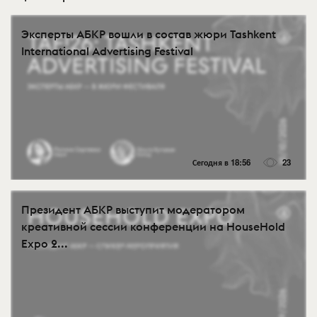
Эксперты АБКР вошли в состав жюри Tashkent
International Advertising Festival
Сегодня в 18:56
23
Президент АБКР выступит модератором
креативной сессии конференции на HouseHold
Expo 2...