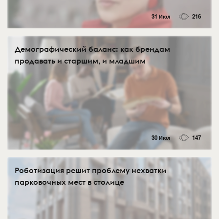
31 Июл
216
Демографический баланс: как брендам
продавать и старшим, и младшим
30 Июл
147
Роботизация решит проблему нехватки
парковочных мест в столице