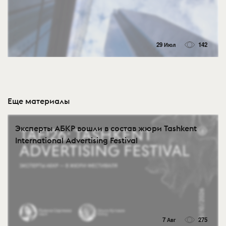
29 Июл
142
Еще материалы
Эксперты АБКР вошли в состав жюри Tashkent
International Advertising Festival
7 Авг
275