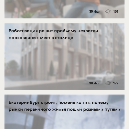
30 Июл
151
Роботизация решит проблему нехватки
парковочных мест в столице
30 Июл
172
Екатеринбург строит, Тюмень копит: почему
рынки первичного жилья пошли разными путями