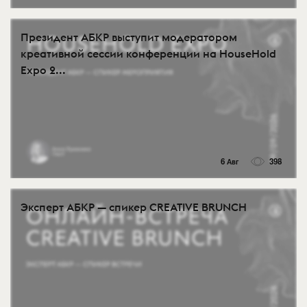
Президент АБКР выступит модератором
креативной сессии конференции на HouseHold
Expo 2...
6 Авг
398
Эксперт АБКР — спикер CREATIVE BRUNCH