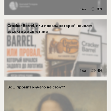
6 Авг
359
Cracker Barrel, или провал который начался
задолго до логотипа
4 Авг
460
Ваш промпт ничего не стоит?