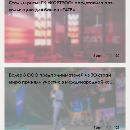
Сталь и ритм: ГК «КОРТРОС» представила арт-
коллекцию для башен «TATE»
5 Авг
130
Более 8 000 предпринимателей из 30 стран
мира приняли участие в международной ко...
4 Авг
122