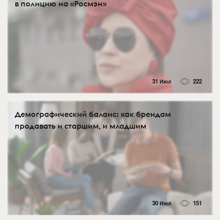
в полицию на «Росмэн»
31 Июл
222
Демографический баланс: как брендам
продавать и старшим, и младшим
30 Июл
151