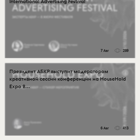
International Advertising Festival
7 Авг
289
Президент АБКР выступит модератором
креативной сессии конференции на HouseHold
Expo 2...
6 Авг
413