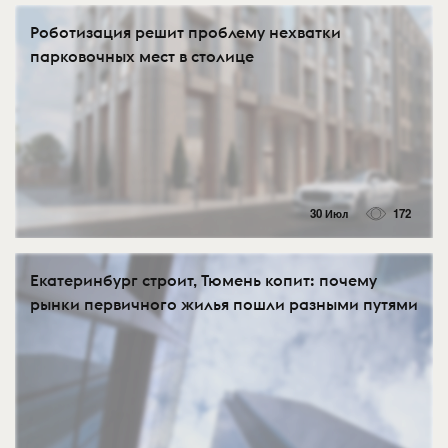
Роботизация решит проблему нехватки
парковочных мест в столице
30 Июл
172
Екатеринбург строит, Тюмень копит: почему
рынки первичного жилья пошли разными путями