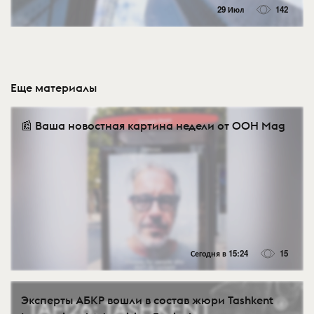
29 Июл
142
Еще материалы
📰 Ваша новостная картина недели от OOH Mag
Сегодня в 15:24
15
Эксперты АБКР вошли в состав жюри Tashkent