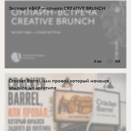
Эксперт АБКР — спикер CREATIVE BRUNCH
6 Авг
364
Cracker Barrel, или провал который начался
задолго до логотипа