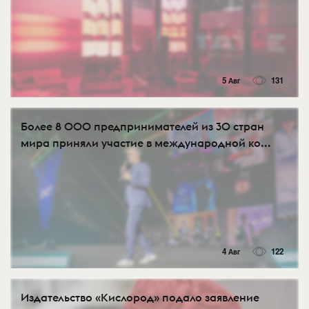
5 Авг
131
Более 8 000 предпринимателей из 30 стран
мира приняли участие в международной ко...
4 Авг
122
Издательство «Кислород» подало заявление