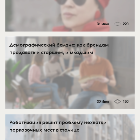
31 Июл
220
Демографический баланс: как брендам
продавать и старшим, и младшим
30 Июл
150
Роботизация решит проблему нехватки
парковочных мест в столице