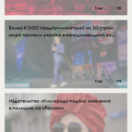
5 Авг
126
Более 8 000 предпринимателей из 30 стран
мира приняли участие в международной ко...
4 Авг
119
Издательство «Кислород» подало заявление
в полицию на «Росмэн»