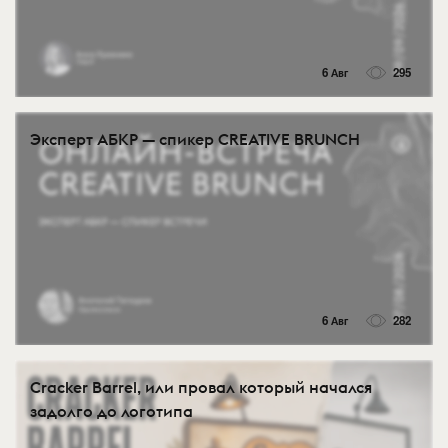
6 Авг
295
Эксперт АБКР — спикер CREATIVE BRUNCH
6 Авг
282
Cracker Barrel, или провал который начался
задолго до логотипа