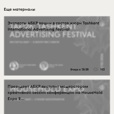
Еще материалы
Эксперты АБКР вошли в состав жюри Tashkent
International Advertising Festival
Вчера в 18:56
163
Президент АБКР выступит модератором
креативной сессии конференции на HouseHold
Expo 2...