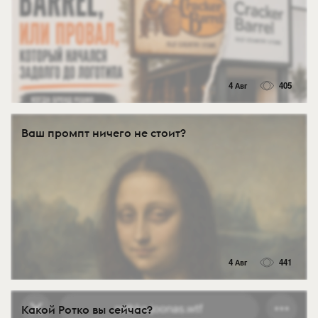
4 Авг
405
Ваш промпт ничего не стоит?
4 Авг
441
Какой Ротко вы сейчас?