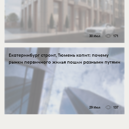
30 Июл
171
Екатеринбург строит, Тюмень копит: почему
рынки первичного жилья пошли разными путями
29 Июл
137