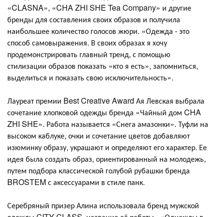
«CLASNA», «CHA ZHI SHE Tea Company» и другие
бренды для составления своих образов и получила
наибольшее количество голосов жюри. «Одежда - это
способ самовыражения. В своих образах я хочу
продемонстрировать главный тренд, с помощью
стилизации образов показать «кто я есть», запомниться,
выделиться и показать свою исключительность».
Лауреат премии Best Creative Award Ая Левская выбрала
сочетание хлопковой одежды бренда «Чайный дом CHA
ZHI SHE». Работа называется «Снега амазонки». Туфли на
высоком каблуке, очки и сочетание цветов добавляют
изюминку образу, украшают и определяют его характер. Ее
идея была создать образ, ориентированный на молодежь,
путем подбора классической голубой рубашки бренда
BROSTEM с аксессуарами в стиле панк.
Серебряный призер Алина использовала бренд мужской
одежды CITY CLASS, название её работы - «Однажды в