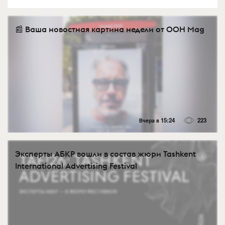
📰 Ваша новостная картина недели от OOH Mag
Вчера в 15:24
223
Эксперты АБКР вошли в состав жюри Tashkent
International Advertising Festival