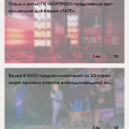
Сталь и ритм: ГК «КОРТРОС» представила арт-
коллекцию для башен «TATE»
5 Авг
135
Более 8 000 предпринимателей из 30 стран
мира приняли участие в международной ко...
4 Авг
128