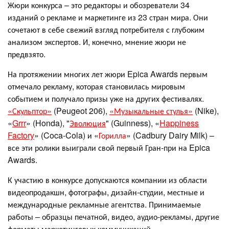
Жюри конкурса – это редакторы и обозреватели 34
изданий о рекламе и маркетинге из 23 стран мира. Они
сочетают в себе свежий взгляд потребителя с глубоким
анализом экспертов. И, конечно, мнение жюри не
предвзято.
На протяжении многих лет жюри Epica Awards первым
отмечало рекламу, которая становилась мировым
событием и получало призы уже на других фестивалях.
«Скульптор»
(Peugeot 206),
«Музыкальные стулья»
(Nike),
«
Grrr
» (Honda), "
Эволюция
" (Guinness), «
Happiness
Factory
» (Coca-Cola) и «
Горилла
» (Cadbury Dairy Milk) –
все эти ролики выиграли свой первый Гран-при на Epica
Awards.
К участию в конкурсе допускаются компании из области
видеопродакшн, фотографы, дизайн-студии, местные и
международные рекламные агентства. Принимаемые
работы – образцы печатной, видео, аудио-рекламы, другие
форматы маркетинговых коммуникаций.