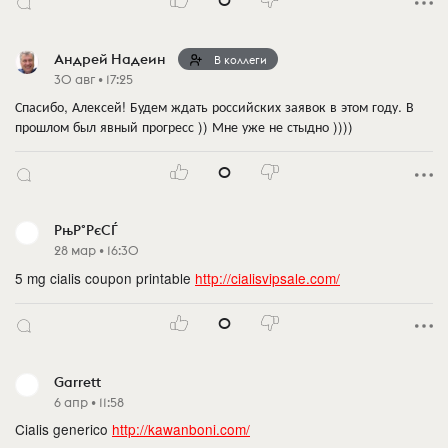
0
Андрей Надеин
В коллеги
30 авг • 17:25
Спасибо, Алексей! Будем ждать российских заявок в этом году. В
прошлом был явный прогресс )) Мне уже не стыдно ))))
0
РњР°РєСЃ
28 мар • 16:30
5 mg cialis coupon printable
http://cialisvipsale.com/
0
Garrett
6 апр • 11:58
Cialis generico
http://kawanboni.com/