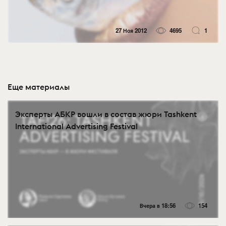
27 Ноя 2012
4695
1
Еще материалы
Эксперты АБКР вошли в состав жюри Tashkent
International Advertising Festival
Вчера в 18:56
154