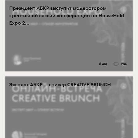
Президент АБКР выступит модератором
креативной сессии конференции на HouseHold
Expo 2...
6 Авг
284
Эксперт АБКР — спикер CREATIVE BRUNCH