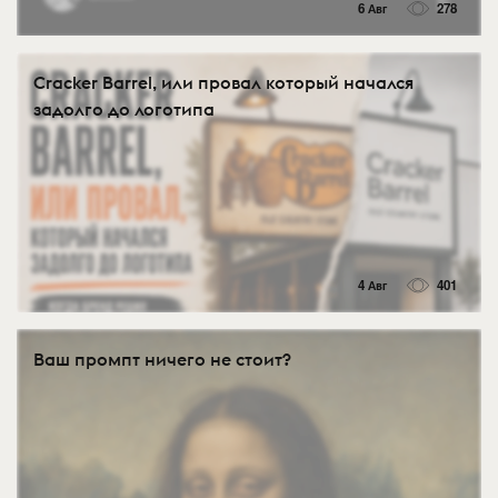
6 Авг
278
Cracker Barrel, или провал который начался
задолго до логотипа
4 Авг
401
Ваш промпт ничего не стоит?