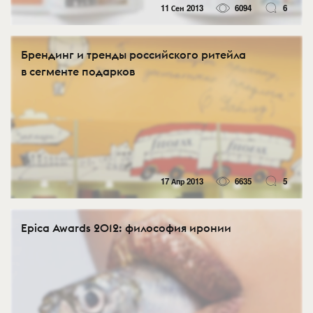
11 Сен 2013
6094
6
Брендинг и тренды российского ритейла
в сегменте подарков
17 Апр 2013
6635
5
Epica Awards 2012: философия иронии