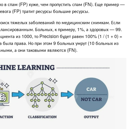
 в спам (FP) хуже, чем пропустить спам (FN). Еще пример —
евога (FP) тратит ресурсы большие ресурсы.
 поиск тяжелых заболеваний по медицинским снимкам. Если
балансированным. Больных, к примеру, 1%, а здоровых — 99.
циента из 1000, то Precision будет равен 100% (1 / (1 + 0) =
на была права. Но при этом 9 больных умрут (10 больных из
ьными, а они таковыми являются (FN).