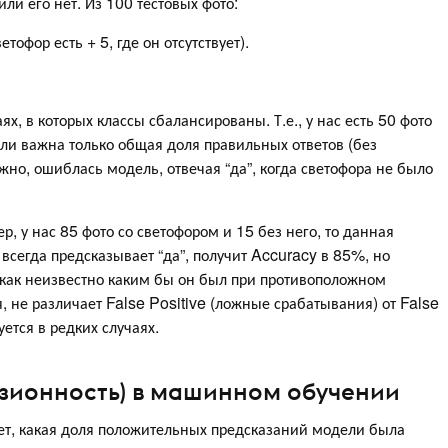
или его нет. Из 100 тестовых фото:
тофор есть + 5, где он отсутствует).
ях, в которых классы сбалансированы. Т.е., у нас есть 50 фото
если важна только общая доля правильных ответов (без
жно, ошиблась модель, отвечая “да”, когда светофора не было
р, у нас 85 фото со светофором и 15 без него, то данная
всегда предсказывает “да”, получит Accuracy в 85%, но
к как неизвестно каким бы он был при противоположном
 не различает False Positive (ложные срабатывания) от False
уется в редких случаях.
цизионность) в машинном обучении
ает, какая доля положительных предсказаний модели была