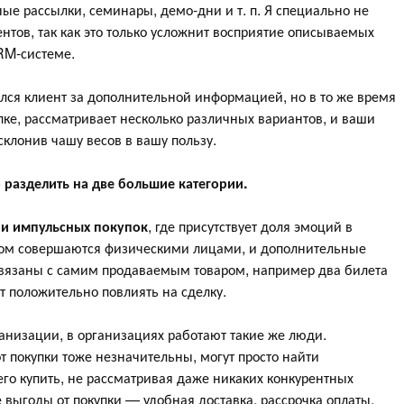
ые рассылки, семинары, демо-дни и т. п. Я специально не
нтов, так как это только усложнит восприятие описываемых
RM-системе.
ился клиент за дополнительной информацией, но в то же время
пке, рассматривает несколько различных вариантов, и ваши
склонив чашу весов в вашу пользу.
разделить на две большие категории.
ии импульсных покупок
, где присутствует доля эмоций в
ном совершаются физическими лицами, и дополнительные
 связаны с самим продаваемым товаром, например два билета
ут положительно повлиять на сделку.
анизации, в организациях работают такие же люди.
т покупки тоже незначительны, могут просто найти
его купить, не рассматривая даже никаких конкурентных
выгоды от покупки — удобная доставка, рассрочка оплаты,