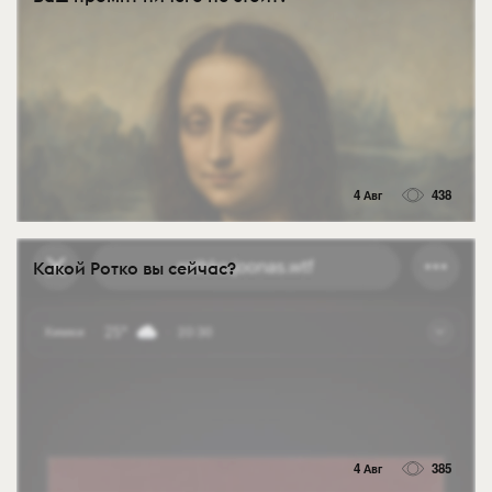
4 Авг
438
Какой Ротко вы сейчас?
4 Авг
385