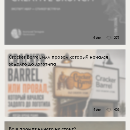
6 Авг
279
Cracker Barrel, или провал который начался
задолго до логотипа
4 Авг
402
Ваш промпт ничего не стоит?