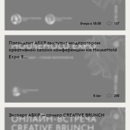
Вчера в 18:56
157
Президент АБКР выступит модератором
креативной сессии конференции на HouseHold
Expo 2...
6 Авг
290
Эксперт АБКР — спикер CREATIVE BRUNCH