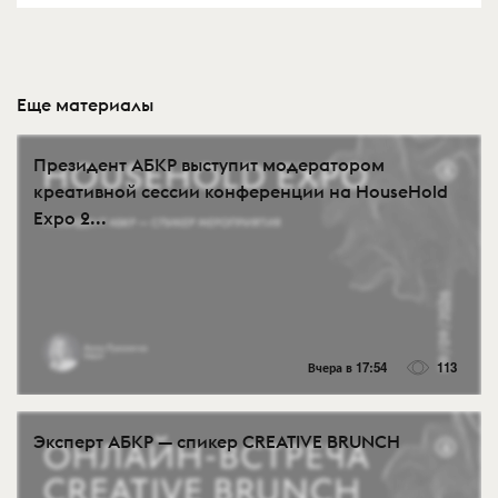
Еще материалы
Президент АБКР выступит модератором
креативной сессии конференции на HouseHold
Expo 2...
Вчера в 17:54
113
Эксперт АБКР — спикер CREATIVE BRUNCH