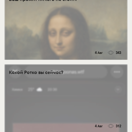
4 Авг
343
Какой Ротко вы сейчас?
4 Авг
312