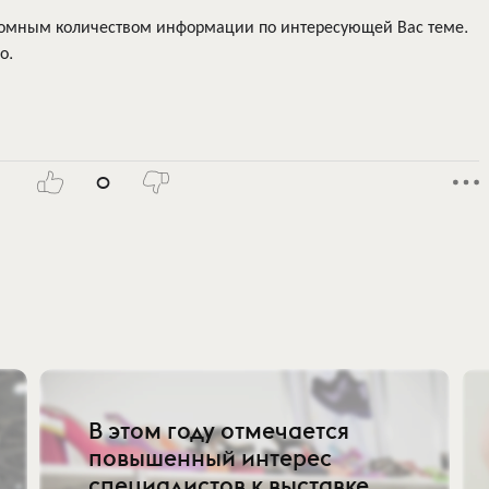
громным количеством информации по интересующей Вас теме.
о.
0
В этом году отмечается
повышенный интерес
специалистов к выставке