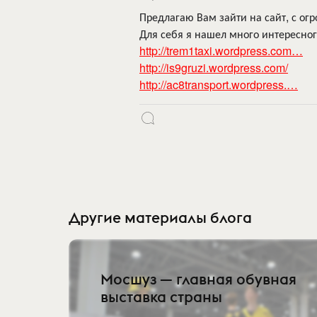
Предлагаю Вам зайти на сайт, с о
Для себя я нашел много интересног
http://trem1taxi.wordpress.com…
http://is9gruzi.wordpress.com/
http://ac8transport.wordpress.…
Другие материалы блога
Мосшуз — главная обувная
выставка страны