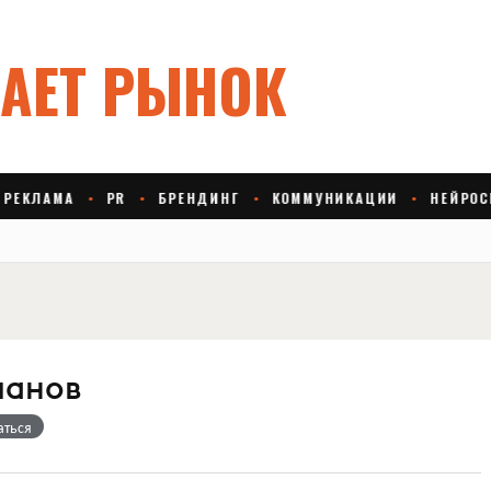
манов
аться