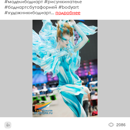
#моделибодиарт #рисункинателе
#бодиартсбутафорией #bodyart
#художникибодиарт...
подробнее
2086