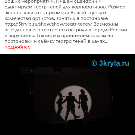
Ваших мероприятий. Пишем сценарии и
адаптируем театр теней для корпоративов. Размер
экрана зависит от размера Вашей сцены и
количества артистов, занятых в постановке
http://3kryla.ru/show/show/teatr-teney/ Возможны
выезды нашего театра на гастроли в города России
и зарубежья. Также, мы принимаем заказы на
постановки и съёмку театра теней в целях...
подробнее