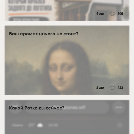
4 Авг
306
Ваш промпт ничего не стоит?
4 Авг
343
Какой Ротко вы сейчас?