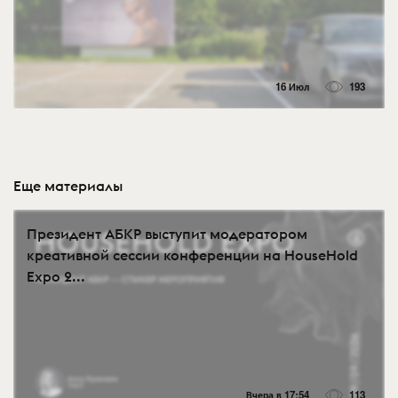
16 Июл
193
Еще материалы
Президент АБКР выступит модератором
креативной сессии конференции на HouseHold
Expo 2...
Вчера в 17:54
113