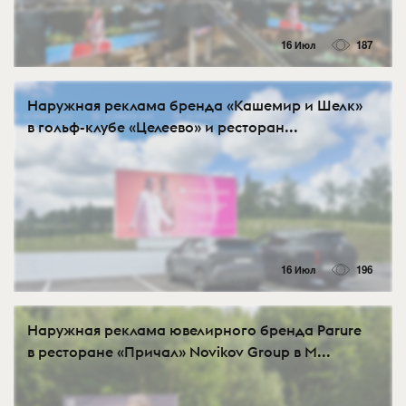
16 Июл
187
Наружная реклама бренда «Кашемир и Шелк»
в гольф-клубе «Целеево» и ресторан...
16 Июл
196
Наружная реклама ювелирного бренда Parure
в ресторане «Причал» Novikov Group в М...