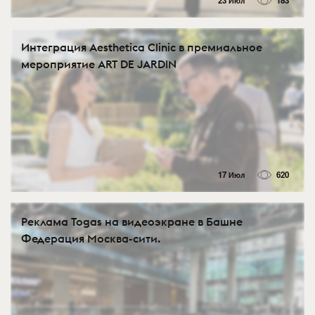
23 Июл
183
Интеграция Aesthetica Clinic в премиальное
мероприятие ART DE JARDIN
17 Июл
620
Реклама Togas на видеоэкране в Башне
Федерация Москва-сити.