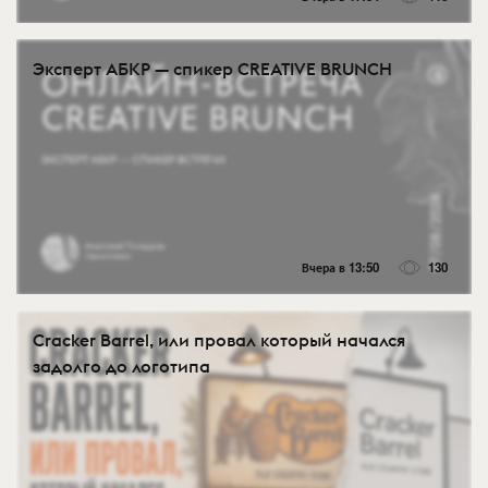
Эксперт АБКР — спикер CREATIVE BRUNCH
Вчера в 13:50
130
Cracker Barrel, или провал который начался
задолго до логотипа