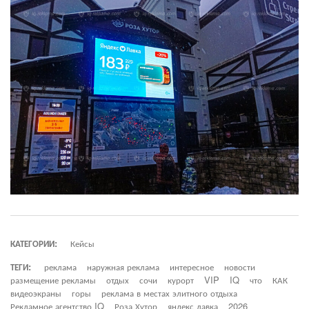
КАТЕГОРИИ:
Кейсы
ТЕГИ:
реклама
наружная реклама
интересное
новости
размещение рекламы
отдых
сочи
курорт
VIP
IQ
что
КАК
видеоэкраны
горы
реклама в местах элитного отдыха
Рекламное агентство IQ
Роза Хутор
яндекс лавка
2026