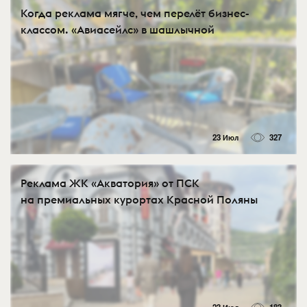
Когда реклама мягче, чем перелёт бизнес-
классом. «Авиасейлс» в шашлычной
23 Июл
327
Реклама ЖК «Акватория» от ПСК
на премиальных курортах Красной Поляны