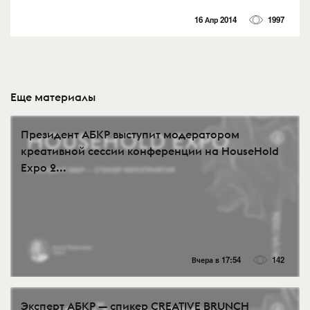
16 Апр 2014
1997
Еще материалы
Президент АБКР выступит модератором
креативной сессии конференции на HouseHold
Expo 2...
Вчера в 17:54
142
Эксперт АБКР — спикер CREATIVE BRUNCH