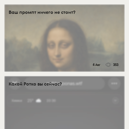
Ваш промпт ничего не стоит?
4 Авг
353
Какой Ротко вы сейчас?