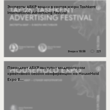
Эксперты АБКР вошли в состав жюри Tashkent
International Advertising Festival
Вчера в 18:56
221
Президент АБКР выступит модератором
креативной сессии конференции на HouseHold
Expo 2...