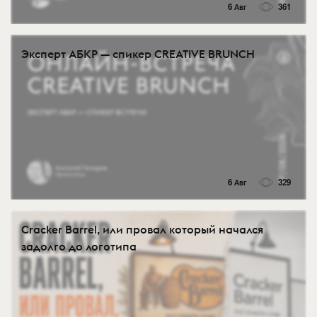
6 Авг
361
Эксперт АБКР — спикер CREATIVE BRUNCH
6 Авг
329
Cracker Barrel, или провал который начался
задолго до логотипа