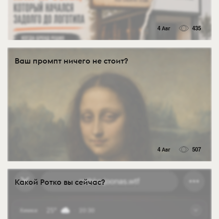
4 Авг
435
Ваш промпт ничего не стоит?
4 Авг
507
Какой Ротко вы сейчас?