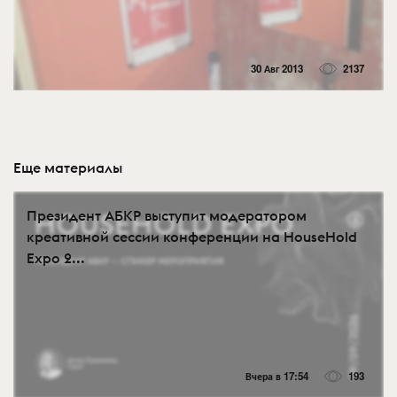
30 Авг 2013
2137
Еще материалы
Президент АБКР выступит модератором
креативной сессии конференции на HouseHold
Expo 2...
Вчера в 17:54
193