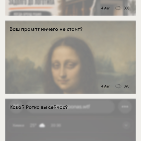
4 Авг
333
Ваш промпт ничего не стоит?
4 Авг
370
Какой Ротко вы сейчас?