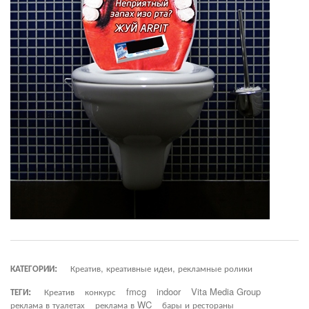
КАТЕГОРИИ:
Креатив, креативные идеи, рекламные ролики
ТЕГИ:
Креатив
конкурс
fmcg
indoor
Vita Media Group
реклама в туалетах
реклама в WC
бары и рестораны