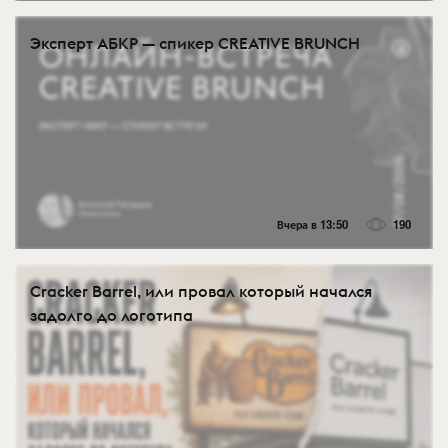
Эксперт АБКР — спикер CREATIVE BRUNCH
Вчера в 13:50
190
Cracker Barrel, или провал который начался
задолго до логотипа