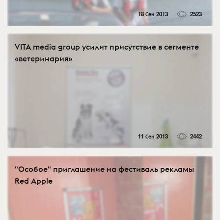
18 Сен 2013
2523
VITA media group усилит присутствие в сегменте
«ветеринария»
11 Сен 2013
2442
"Особое" приглашение на фестиваль рекламы
Red Apple