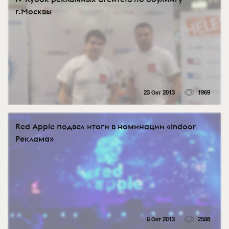
г.Москвы
23 Окт 2013
1969
Red Apple подвел итоги в номинации «Indoor
Реклама»
8 Окт 2013
2586