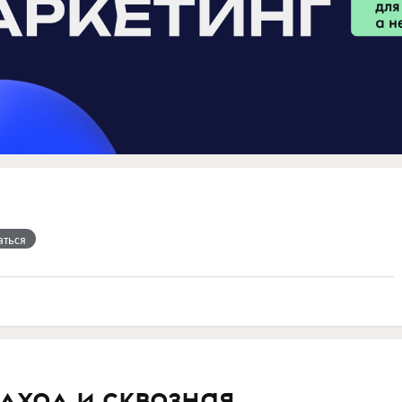
аться
одход и сквозная