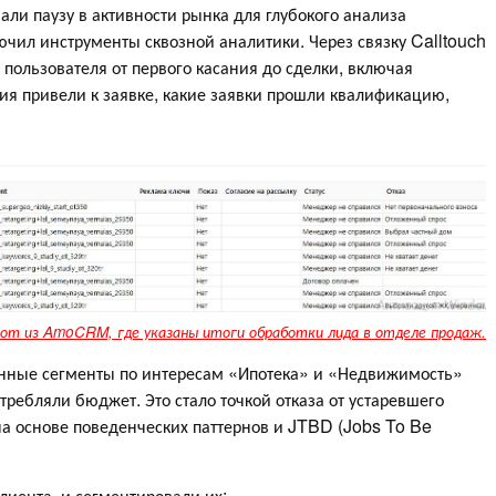
ли паузу в активности рынка для глубокого анализа
чил инструменты сквозной аналитики. Через связку Calltouch
ользователя от первого касания до сделки, включая
ия привели к заявке, какие заявки прошли квалификацию,
от из AmoCRM, где указаны итоги обработки лида в отделе продаж.
ионные сегменты по интересам «Ипотека» и «Недвижимость»
ребляли бюджет. Это стало точкой отказа от устаревшего
 на основе поведенческих паттернов и JTBD (Jobs To Be
иента, и сегментировали их: