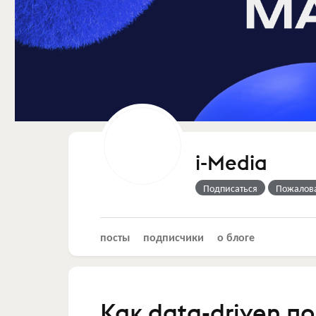
i-Media
Подписаться
Пожалов
посты
подписчики
о блоге
Как data-driven п