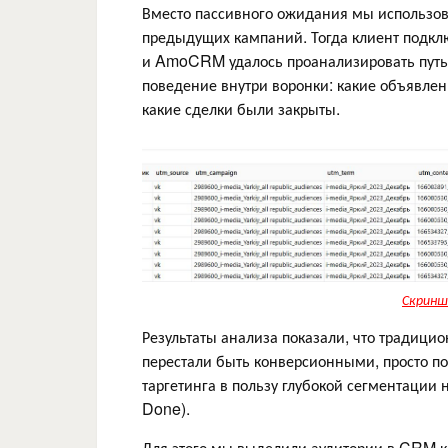
Вместо пассивного ожидания мы использова
предыдущих кампаний. Тогда клиент подклю
и AmoCRM удалось проанализировать путь п
поведение внутри воронки: какие объявлен
какие сделки были закрыты.
Скринш
Результаты анализа показали, что традиц
перестали быть конверсионными, просто пот
таргетинга в пользу глубокой сегментации
Done).
Для этого мы выделили аудитории в CRM кл