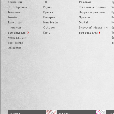
Компании
ТВ
Реклама
Б
Потребрынок
Радио
Рекламные ролики
У
Телеком
Пресса
Наружная реклама
Б
Ритейл
Интернет
Принты
Р
Транспорт
New Media
Digital
К
Финансы
Outdoor
Вирусный Маркетинг
б
все разделы
Кино
все разделы
Т
Менеджмент
б
Экономика
в
Общество