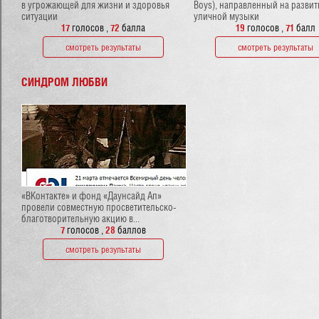
в угрожающей для жизни и здоровья
Boys), направленный на развит
ситуации
уличной музыки
17
голосов
,
72
балла
19
голосов
,
71
балл
смотреть результаты
смотреть результаты
СИНДРОМ ЛЮБВИ
«ВКонтакте» и фонд «Даунсайд Ап»
провели совместную просветительско-
благотворительную акцию в...
7
голосов
,
28
баллов
смотреть результаты