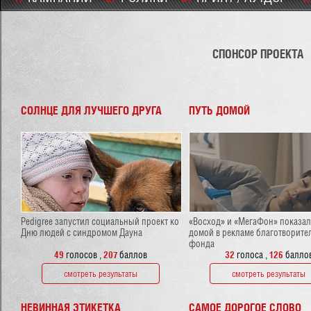
СПОНСОР ПРОЕКТА
СОЛНЦЕ ДЛЯ ЛУЧШЕГО ДРУГА
ПУТЬ ДОМОЙ
Pedigree запустил социальный проект ко
«Восход» и «МегаФон» показал
Дню людей с синдромом Дауна
домой в рекламе благотворите
фонда
49
голосов
,
207
баллов
32
голоса
,
126
балло
смотреть результаты
смотреть результаты
НЕВИННАЯ ЭТИКЕТКА
САМОЕ ДОРОГОЕ СЛОВО