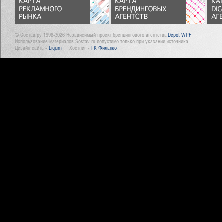
© Состав.ру 1998-2026 Независимый проект брендингового агентства
Depot WPF
Использование материалов Sostav.ru допустимо только при указании источника.
Дизайн сайта -
Liqium
Хостниг -
ГК Филанко