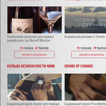
Необычный соцпроект для сервиса
Социальная реклама от Friend
разработало Leo Burnett Moscow
23
голоса
,
87
баллов
19
голосов
,
79
балло
смотреть результаты
смотреть результаты
КОЛЬЦО БЕЗОПАСНОСТИ NIMB
SOUND OF CHANGE
Социальный digital-проект для помощи
Социальный проект Possible(Hu