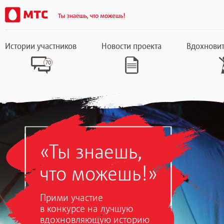
Истории участников
Новости проекта
Вдохновит
70
«Ты знаешь,
что можешь!»
Прими участие
в конкурсе на лучшую
вдохновляющую историю