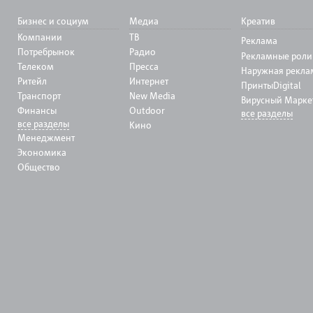
Бизнес и социум
Медиа
Креатив
Компании
ТВ
Реклама
Потребрынок
Радио
Рекламные роли
Телеком
Пресса
Наружная рекла
Ритейл
Интернет
Принты
Digital
Транспорт
New Media
Вирусный Марке
Финансы
Outdoor
все разделы
все разделы
Кино
Менеджмент
Экономика
Общество