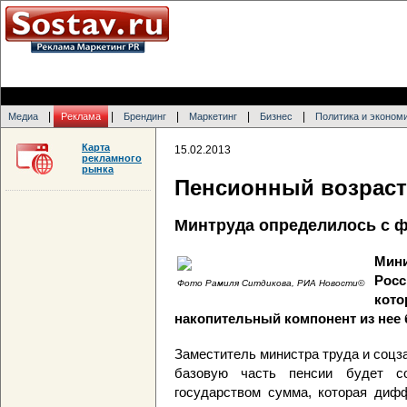
|
|
|
|
|
Медиа
Реклама
Брендинг
Маркетинг
Бизнес
Политика и эконом
Карта
15.02.2013
рекламного
рынка
Пенсионный возраст 
Минтруда определилось с ф
Мини
Рос
Фото Рамиля Ситдикова, РИА Новости©
кот
накопительный компонент из нее
Заместитель министра труда и соцз
базовую часть пенсии будет со
государством сумма, которая дифф