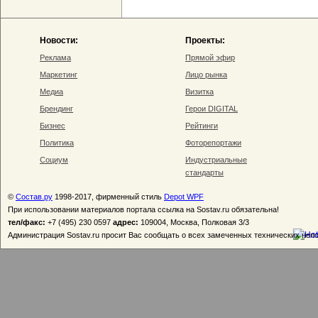
Новости:
Проекты:
Реклама
Прямой эфир
Маркетинг
Лицо рынка
Медиа
Визитка
Брендинг
Герои DIGITAL
Бизнес
Рейтинги
Политика
Фоторепортажи
Социум
Индустриальные
стандарты
©
Состав.ру
1998-2017, фирменный стиль
Depot WPF
При использовании материалов портала ссылка на Sostav.ru обязательна!
тел/факс:
+7 (495) 230 0597
адрес:
109004, Москва, Полковая 3/3
Администрация Sostav.ru просит Вас сообщать о всех замеченных технических неп