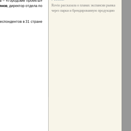
в – «Городские проекты»
Rovio рассказала о планах экспансии рынка
янов
, директор отдела по
через парки и брендированную продукцию
респондентов в 31 стране