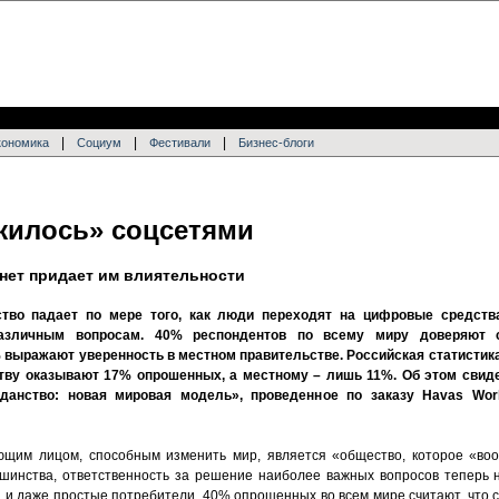
|
|
|
кономика
Социум
Фестивали
Бизнес-блоги
жилось» соцсетями
рнет придает им влиятельности
ство падает по мере того, как люди переходят на цифровые средств
азличным вопросам. 40% респондентов по всему миру доверяют 
 выражают уверенность в местном правительстве. Российская статистика
тву оказывают 17% опрошенных, а местному – лишь 11%. Об этом свид
данство: новая мировая модель», проведенное по заказу Havas Wor
ющим лицом, способным изменить мир, является «общество, которое «во
ьшинства, ответственность за решение наиболее важных вопросов теперь 
и и даже простые потребители. 40% опрошенных во всем мире считают, что 