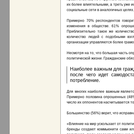
их более влиятельными, а треть уже и
социальные сети в аналогичных целях.
Примерно 70% респондентов говорит
изменения в обществе. 61% опроше
Приблизительно такое же количеств
количество людей с подобными взг
организации управляются более грамо
Несмотря на то, что большая часть о
политической жизни. Гражданские обяз
Наиболее важным для гражд
после чего идет самодост
потребление.
Для многих наиболее важным являетс
Примерно половина опрошенных (48%)
число их оппонентов насчитывается т
Большинство (56%) верит, что исправн
«Влияние на мир ускользает от полити
бренды создают коммьюнити сами или