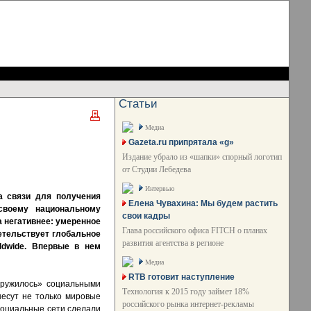
Статьи
Медиа
Gazeta.ru припрятала «g»
Издание убрало из «шапки» спорный логотип
от Студии Лебедева
Интервью
а связи для получения
Елена Чувахина: Мы будем растить
своему национальному
свои кадры
 негативнее: умеренное
Глава российского офиса FITCH о планах
етельствует глобальное
развития агентства в регионе
ldwide. Впервые в нем
Медиа
RTB готовит наступление
оружилось» социальными
Технология к 2015 году займет 18%
несут не только мировые
российского рынка интернет-рекламы
социальные сети сделали