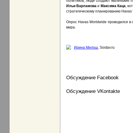
политиков, люди создают маленькие п
Ильи Варламова
и
Максима Каца
, ко
стратегическому планированию Havas 
Опрос Havas Worldwide проводился в с
мира.
Ирина Милош
, Sostav.ru
Обсуждение Facebook
Обсуждение VKontakte