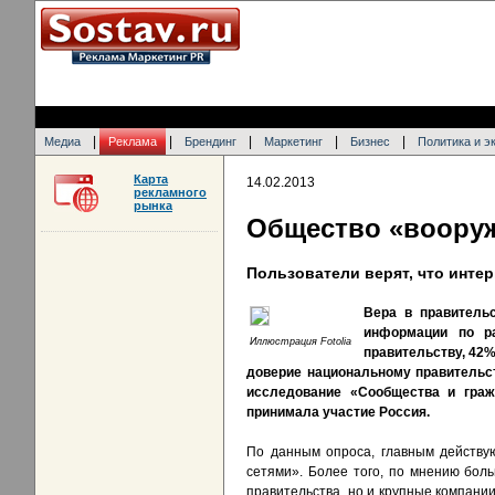
|
|
|
|
|
Медиа
Реклама
Брендинг
Маркетинг
Бизнес
Политика и э
Карта
14.02.2013
рекламного
рынка
Общество «воору
Пользователи верят, что инте
Вера в правитель
информации по р
Иллюстрация Fotolia
правительству, 42%
доверие национальному правительс
исследование «Сообщества и граж
принимала участие Россия.
По данным опроса, главным действу
сетями». Более того, по мнению бол
правительства, но и крупные компани