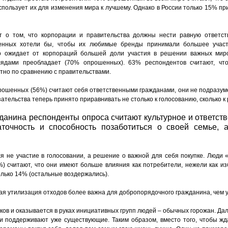
спользует их для изменения мира к лучшему. Однако в России только 15% пр
 о том, что корпорации и правительства должны нести равную ответст
нных хотели бы, чтобы их любимые бренды принимали большее участи
о ожидает от корпораций большей доли участия в решении важных мир
лядами преобладает (70% опрошенных). 63% респондентов считают, чт
тно по сравнению с правительствами.
прошенных (56%) считают себя ответственными гражданами, они не подразум
ательства теперь принято приравнивать не столько к голосованию, сколько к 
анина респонденты опроса считают культурное и ответств
аточность и способность позаботиться о своей семье, 
я не участие в голосовании, а решение о важной для себя покупке. Люди 
 считают, что они имеют больше влияния как потребители, нежели как изб
олько 14% (остальные воздержались).
ая утилизация отходов более важна для добропорядочного гражданина, чем у
ков и оказывается в руках инициативных групп людей – обычных горожан. Д
 поддерживают уже существующие. Таким образом, вместо того, чтобы жд