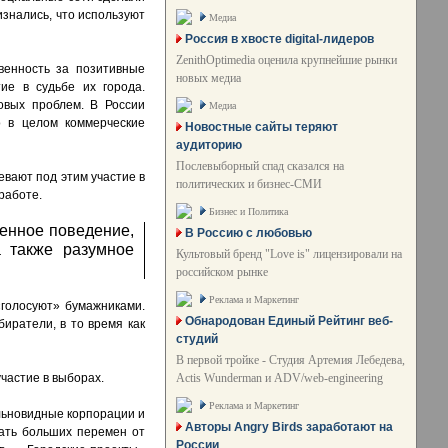
изнались, что используют
Медиа
Россия в хвосте digital-лидеров
ZenithOptimedia оценила крупнейшие рынки
венность за позитивные
новых медиа
е в судьбе их города.
овых проблем. В России
Медиа
о в целом коммерческие
Новостные сайты теряют
аудиторию
Послевыборный спад сказался на
евают под этим участие в
политических и бизнес-СМИ
работе.
Бизнес и Политика
енное поведение,
В Россию с любовью
а также разумное
Культовый бренд "Love is" лицензировали на
российском рынке
Реклама и Маркетинг
«голосуют» бумажниками.
Обнародован Единый Рейтинг веб-
иратели, в то время как
студий
В первой тройке - Студия Артемия Лебедева,
Actis Wunderman и ADV/web-engineering
частие в выборах.
Реклама и Маркетинг
альновидные корпорации и
Авторы Angry Birds заработают на
ать больших перемен от
России