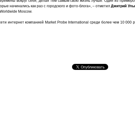
еремены вокруг себя, делая тем самым свою жизнь лучше. Один из примеро
торые начинались как раз с городского и фото-блога», – отметил
Дмитрий Уль
Worldwide Moscow.
ети интернет компанией Market Probe International среди более чем 10 000 