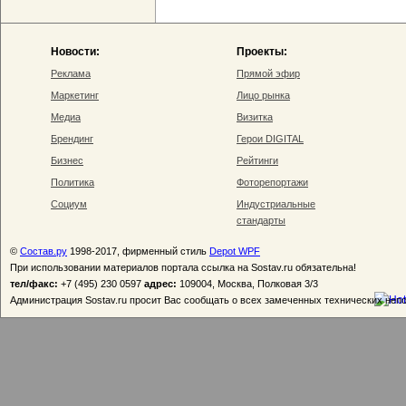
Новости:
Проекты:
Реклама
Прямой эфир
Маркетинг
Лицо рынка
Медиа
Визитка
Брендинг
Герои DIGITAL
Бизнес
Рейтинги
Политика
Фоторепортажи
Социум
Индустриальные
стандарты
©
Состав.ру
1998-2017, фирменный стиль
Depot WPF
При использовании материалов портала ссылка на Sostav.ru обязательна!
тел/факс:
+7 (495) 230 0597
адрес:
109004, Москва, Полковая 3/3
Администрация Sostav.ru просит Вас сообщать о всех замеченных технических неп