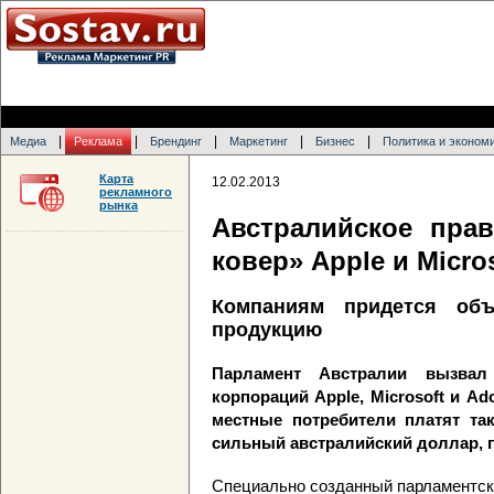
|
|
|
|
|
Медиа
Реклама
Брендинг
Маркетинг
Бизнес
Политика и эконом
Карта
12.02.2013
рекламного
рынка
Австралийское пра
ковер» Apple и Micro
Компаниям придется об
продукцию
Парламент Австралии вызвал
корпораций Apple, Microsoft и Ad
местные потребители платят та
сильный австралийский доллар,
Специально созданный парламентски