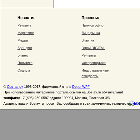
Новости:
Проекты:
Реклама
Прямой эфир
Маркетинг
Лицо рынка
Медиа
Визитка
Брендинг
Герои DIGITAL
Бизнес
Рейтинги
Политика
Фоторепортажи
Социум
Индустриальные
стандарты
©
Состав.ру
1998-2017, фирменный стиль
Depot WPF
При использовании материалов портала ссылка на Sostav.ru обязательна!
тел/факс:
+7 (495) 230 0597
адрес:
109004, Москва, Полковая 3/3
Администрация Sostav.ru просит Вас сообщать о всех замеченных технических неп