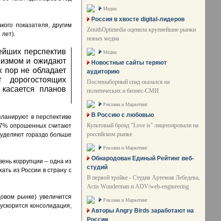
Медиа
Россия в хвосте digital-лидеров
кого показателя, другим
ZenithOptimedia оценила крупнейшие рынки
 лет).
новых медиа
ейших перспектив
Медиа
мизмом и ожидают
Новостные сайты теряют
х пор не обладает
аудиторию
т дорогостоящих
Послевыборный спад сказался на
 касается планов
политических и бизнес-СМИ
Реклама и Маркетинг
В Россию с любовью
планируют в перспективе
Культовый бренд "Love is" лицензировали на
 37% опрошенных считают
российском рынке
 уделяют гораздо больше
Реклама и Маркетинг
Обнародован Единый Рейтинг веб-
ень коррупции – одна из
студий
ать из России в страну с
В первой тройке - Студия Артемия Лебедева,
Actis Wunderman и ADV/web-engineering
овом рынке) увеличится
Реклама и Маркетинг
ускорится консолидация,
Авторы Angry Birds заработают на
России