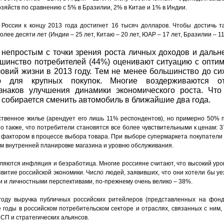
яйств по сравнению с 5% в Бразилии, 2% в Китае и 1% в Индии.
России к концу 2013 года достигнет 16 тысяч долларов. Чтобы достичь та
е десяти лет (Индии – 25 лет, Китаю – 20 лет, ЮАР – 17 лет, Бразилии – 11
непростым с точки зрения роста личных доходов и дальн
ьшинство потребителей (44%) оценивают ситуацию с опти
овий жизни в 2013 году. Тем не менее большинство до си
ью для крупных покупок. Многие воздерживаются о
знаков улучшения динамики экономического роста. Что
х собирается сменить автомобиль в ближайшие два года.
твенное жилье (арендует его лишь 11% респондентов), но примерно 50% 
о также, что потребители становятся все более чувствительными к ценам:
 фактором в процессе выбора товара. При выборе супермаркета покупатели
ем внутренней планировке магазина и уровню обслуживания.
яются инфляция и безработица. Многие россияне считают, что высокий уров
итие российской экономики. Число людей, заявивших, что они хотели бы уех
 и личностными перспективами, по-прежнему очень велико – 38%.
году выручка публичных российских ритейлеров (представленных на фонд
годы в российском потребительском секторе и отраслях, связанных с ним, 
СП и стратегических альянсов.