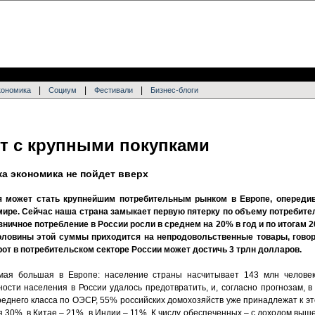
|
|
|
кономика
Социум
Фестивали
Бизнес-блоги
т с крупными покупками
ка экономика не пойдет вверх
я может стать крупнейшим потребительным рынком в Европе, опередив
мире. Сейчас наша страна замыкает первую пятерку по объему потребите
зничное потребление в России росли в среднем на 20% в год и по итогам 2
оловины этой суммы приходится на непродовольственные товары, гово
орот в потребительском секторе России может достичь 3 трлн долларов.
мая большая в Европе: население страны насчитывает 143 млн человек
ости населения в России удалось предотвратить, и, согласно прогнозам, в
реднего класса по ОЭСР, 55% российских домохозяйств уже принадлежат к э
 30%, в Китае – 21%, в Индии – 11%. К числу обеспеченных – с доходом выше