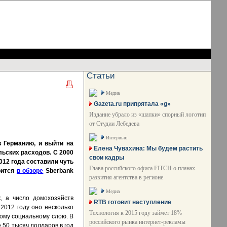
Статьи
Медиа
Gazeta.ru припрятала «g»
Издание убрало из «шапки» спорный логотип
от Студии Лебедева
Интервью
 Германию, и выйти на
Елена Чувахина: Мы будем растить
льских расходов. С 2000
свои кадры
012 года составили чуть
Глава российского офиса FITCH о планах
рится
в обзоре
Sberbank
развития агентства в регионе
Медиа
, а число домохозяйств
RTB готовит наступление
 2012 году оно несколько
Технология к 2015 году займет 18%
тому социальному слою. В
российского рынка интернет-рекламы
 50 тысяч долларов в год