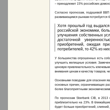
– принадлежит 15% российских домохоз
Согласно прогнозам, подушевой ВВП 
развивающимся рынкам потребуется боле
Хотя прошлый год выдался 
российской экономики, бол
улучшения собственных усл
достаточной уверенност
приобретений, ожидая при
потребителей, то 42% из ни
У большинства опрошенных есть собс
улучшить жилищные условия. Замечен
ценовую привлекательность ключевым
внимания ценам и качеству товаров, ч
Основными поводами для опасения явл
основных причин, ограничивающих разв
более благоприятными экономическими
По прогнозам Sberbank CIB, в 2013 
приблизительно на 23%. В ближайшие 
будет больше приобретений, слияний, 