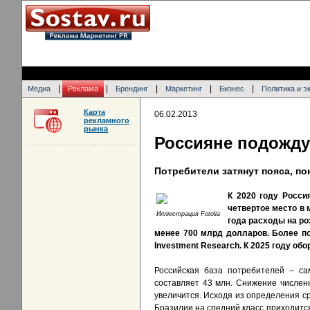
|
|
|
|
|
Медиа
Реклама
Брендинг
Маркетинг
Бизнес
Политика и э
Карта
06.02.2013
рекламного
рынка
Россияне подожду
Потребители затянут пояса, по
К 2020 году Росси
четвертое место в 
Иллюстрация Fotolia
года расходы на ро
менее 700 млрд долларов. Более п
Investment Research. К 2025 году об
Российская база потребителей – са
составляет 43 млн. Снижение численн
увеличится. Исходя из определения с
Бразилии на средний класс приходится