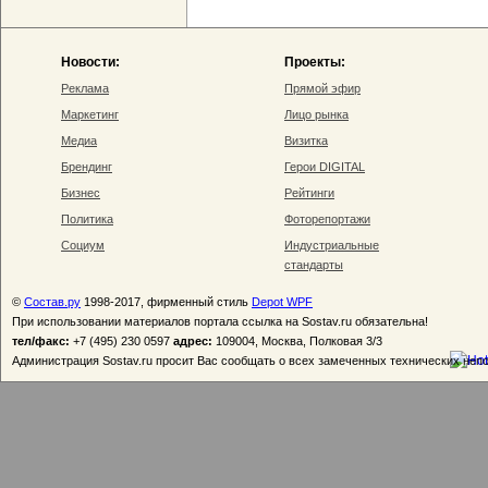
Новости:
Проекты:
Реклама
Прямой эфир
Маркетинг
Лицо рынка
Медиа
Визитка
Брендинг
Герои DIGITAL
Бизнес
Рейтинги
Политика
Фоторепортажи
Социум
Индустриальные
стандарты
©
Состав.ру
1998-2017, фирменный стиль
Depot WPF
При использовании материалов портала ссылка на Sostav.ru обязательна!
тел/факс:
+7 (495) 230 0597
адрес:
109004, Москва, Полковая 3/3
Администрация Sostav.ru просит Вас сообщать о всех замеченных технических неп