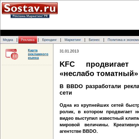
|
|
|
|
|
Медиа
Реклама
Брендинг
Маркетинг
Бизнес
Политика и эконом
Карта
31.01.2013
рекламного
рынка
KFC продвигает
«неслабо томатный»
В BBDO разработали рекл
сети
Одна из крупнейших сетей быст
ролик, в котором продвигает н
видео выступил известный клипм
мировой величины. Креативн
агентстве BBDO.