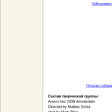
Volkswagen
Плохая собака
Состав творческой группы:
Агентство: DDB Amsterdam
Directed by Mattias Schut
shot by Mark Bliss