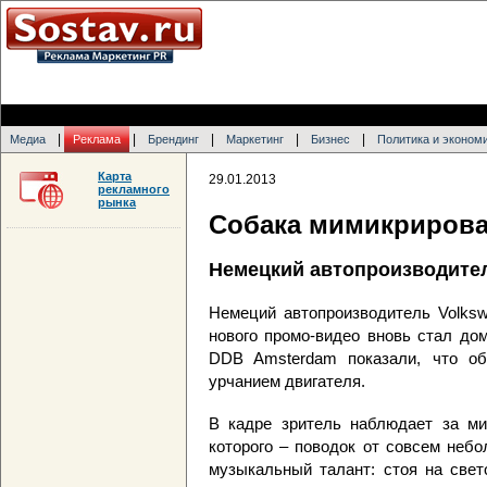
|
|
|
|
|
Медиа
Реклама
Брендинг
Маркетинг
Бизнес
Политика и эконом
Карта
29.01.2013
рекламного
рынка
Собака мимикрирова
Немецкий автопроизводите
Немеций автопроизводитель Volksw
нового промо-видео вновь стал до
DDB Amsterdam показали, что о
урчанием двигателя.
В кадре зритель наблюдает за ми
которого – поводок от совсем небо
музыкальный талант: стоя на свет