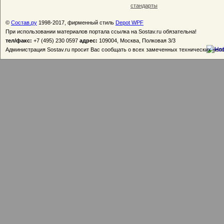
стандарты
©
Состав.ру
1998-2017, фирменный стиль
Depot WPF
При использовании материалов портала ссылка на Sostav.ru обязательна!
тел/факс:
+7 (495) 230 0597
адрес:
109004, Москва, Полковая 3/3
Администрация Sostav.ru просит Вас сообщать о всех замеченных технических неп