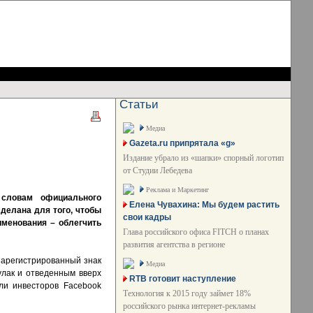
Статьи
Медиа
Gazeta.ru припрятала «g»
Издание убрало из «шапки» спорный логотип
от Студии Лебедева
Реклама и Маркетинг
 словам официального
Елена Чувахина: Мы будем растить
делана для того, чтобы
свои кадры
именования – облегчить
Глава российского офиса FITCH о планах
развития агентства в регионе
 зарегистрированный знак
Медиа
улак и отведенным вверх
RTB готовит наступление
ли инвесторов Facebook
Технология к 2015 году займет 18%
российского рынка интернет-рекламы