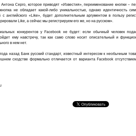
 Антона Серго, которое приводят «Известия», переименование кнопки – пе
 кнопка не обладает какой-либо уникальностью, однако идентичность сим
 с английского «Like», будет дополнительным аргументом в пользу регис
рировали Like, а сейчас мы регистрируем его же, но на русском».
циальных конкурентов у Facebook не будет: если обычный человек пода
ойдет ему навстречу, так как само слово носит описательный и функцио
ного в нем нет.
лгода назад Банк русский стандарт, известный интересом к необычным то
нешнем сходстве формально отличается от варианта Facebook отсутствие
u