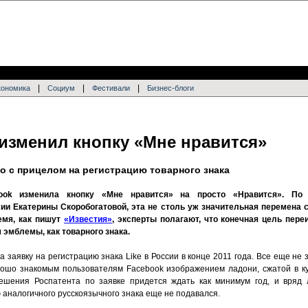
|
|
|
кономика
Социум
Фестивали
Бизнес-блоги
 изменил кнопку «Мне нравится»
но с прицелом на регистрацию товарного знака
book изменила кнопку «Мне нравится» на просто «Нравится». По
ии Екатерины Скоробогатовой, эта не столь уж значительная перемена с
ремя, как пишут
«Известия»
, эксперты полагают, что конечная цель пере
 эмблемы, как товарного знака.
 заявку на регистрацию знака Like в России в конце 2011 года. Все еще не
рошо знакомым пользователям Facebook изображением ладони, сжатой в к
ешения Роспатента по заявке придется ждать как минимум год, и вряд 
ю аналогичного русскоязычного знака еще не подавался.