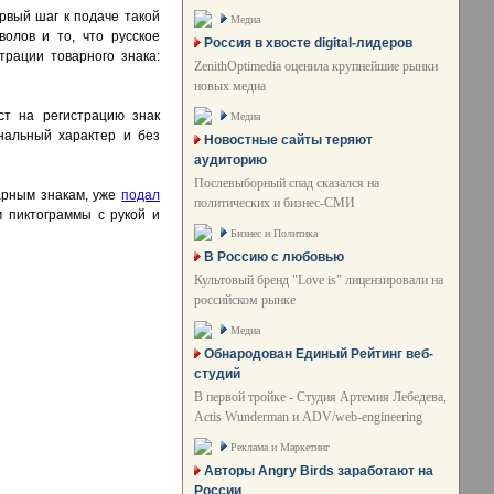
рвый шаг к подаче такой
Медиа
волов и то, что русское
Россия в хвосте digital-лидеров
трации товарного знака:
ZenithOptimedia оценила крупнейшие рынки
новых медиа
ст на регистрацию знак
Медиа
нальный характер и без
Новостные сайты теряют
аудиторию
Послевыборный спад сказался на
варным знакам, уже
подал
политических и бизнес-СМИ
м пиктограммы с рукой и
Бизнес и Политика
В Россию с любовью
Культовый бренд "Love is" лицензировали на
российском рынке
Медиа
Обнародован Единый Рейтинг веб-
студий
В первой тройке - Студия Артемия Лебедева,
Actis Wunderman и ADV/web-engineering
Реклама и Маркетинг
Авторы Angry Birds заработают на
России