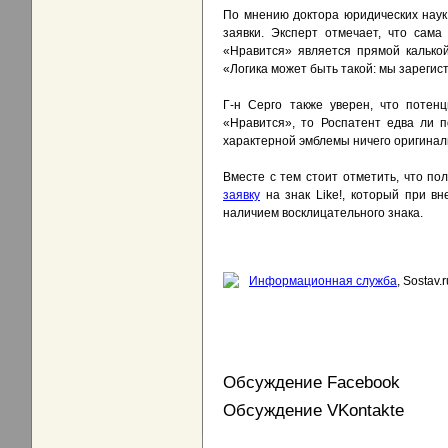
По мнению доктора юридических наук
заявки. Эксперт отмечает, что сама
«Нравится» является прямой калькой
«Логика может быть такой: мы зарегист
Г-н Серго также уверен, что потен
«Нравится», то Роспатент едва ли п
характерной эмблемы ничего оригиналь
Вместе с тем стоит отметить, что по
заявку
на знак Like!, который при в
наличием восклицательного знака.
Информационная служба
, Sostav.r
Обсуждение Facebook
Обсуждение VKontakte