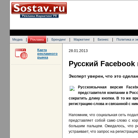
|
|
|
|
|
Медиа
Реклама
Брендинг
Маркетинг
Бизнес
Политика и э
Карта
28.01.2013
рекламного
рынка
Русский Facebook
Эксперт уверен, что это сдела
Русскоязычная версия Face
представителя компании в Росс
сократить длину кнопки. В то же в
регистрацию слова и связанной с ним
Напомним, что социальная сеть подала
представляет собой само слово с хо
большим пальцем. Ожидалось, что р
устраивает, что запрос на регистраци