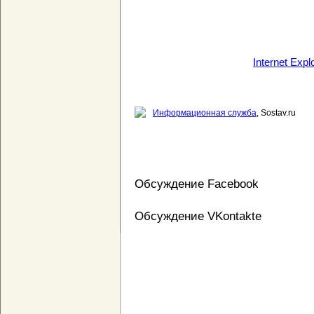
Internet Explo
Информационная служба
, Sostav.ru
Обсуждение Facebook
Обсуждение VKontakte