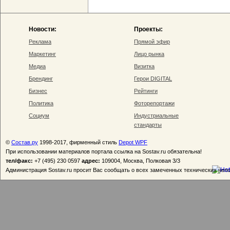
Новости:
Проекты:
Реклама
Прямой эфир
Маркетинг
Лицо рынка
Медиа
Визитка
Брендинг
Герои DIGITAL
Бизнес
Рейтинги
Политика
Фоторепортажи
Социум
Индустриальные
стандарты
©
Состав.ру
1998-2017, фирменный стиль
Depot WPF
При использовании материалов портала ссылка на Sostav.ru обязательна!
тел/факс:
+7 (495) 230 0597
адрес:
109004, Москва, Полковая 3/3
Администрация Sostav.ru просит Вас сообщать о всех замеченных технических неп