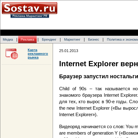
|
|
|
|
|
Медиа
Реклама
Брендинг
Маркетинг
Бизнес
Политика и эконом
Карта
25.01.2013
рекламного
рынка
Internet Explorer вер
Браузер запустил ностальг
Child of 90s – так называется н
знакомого браузера Internet Explor
для тех, кто вырос в 90-е годы. Слог
the new Internet Explorer («Вы выро
Internet Explorer»).
Видеоряд начинается со слов: You mi
are members of generation Y («Возм