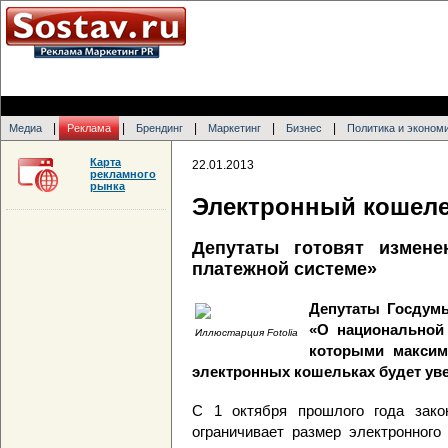
|
|
|
|
|
Медиа
Реклама
Брендинг
Маркетинг
Бизнес
Политика и эконом
Карта
22.01.2013
рекламного
рынка
Электронный кошеле
Депутаты готовят измен
платежной системе»
Депутаты Госдумы
«О национальной 
Иллюстарция Fotolia
которыми максим
электронных кошельках будет уве
С 1 октября прошлого года зако
ограничивает размер электронного