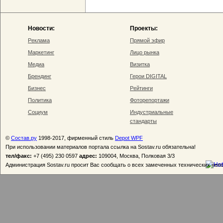
Новости:
Проекты:
Реклама
Прямой эфир
Маркетинг
Лицо рынка
Медиа
Визитка
Брендинг
Герои DIGITAL
Бизнес
Рейтинги
Политика
Фоторепортажи
Социум
Индустриальные
стандарты
©
Состав.ру
1998-2017, фирменный стиль
Depot WPF
При использовании материалов портала ссылка на Sostav.ru обязательна!
тел/факс:
+7 (495) 230 0597
адрес:
109004, Москва, Полковая 3/3
Администрация Sostav.ru просит Вас сообщать о всех замеченных технических неп