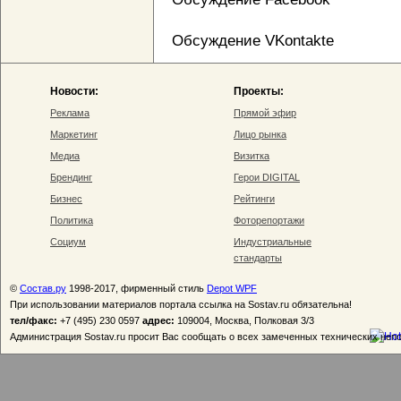
Обсуждение VKontakte
Новости:
Проекты:
Реклама
Прямой эфир
Маркетинг
Лицо рынка
Медиа
Визитка
Брендинг
Герои DIGITAL
Бизнес
Рейтинги
Политика
Фоторепортажи
Социум
Индустриальные
стандарты
©
Состав.ру
1998-2017, фирменный стиль
Depot WPF
При использовании материалов портала ссылка на Sostav.ru обязательна!
тел/факс:
+7 (495) 230 0597
адрес:
109004, Москва, Полковая 3/3
Администрация Sostav.ru просит Вас сообщать о всех замеченных технических неп