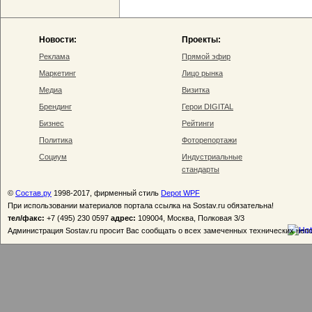
Новости:
Проекты:
Реклама
Прямой эфир
Маркетинг
Лицо рынка
Медиа
Визитка
Брендинг
Герои DIGITAL
Бизнес
Рейтинги
Политика
Фоторепортажи
Социум
Индустриальные
стандарты
©
Состав.ру
1998-2017, фирменный стиль
Depot WPF
При использовании материалов портала ссылка на Sostav.ru обязательна!
тел/факс:
+7 (495) 230 0597
адрес:
109004, Москва, Полковая 3/3
Администрация Sostav.ru просит Вас сообщать о всех замеченных технических неп