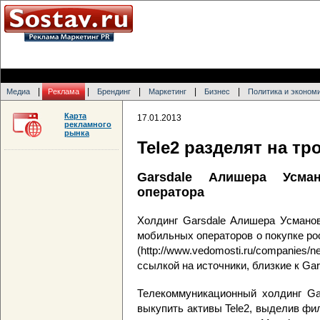
|
|
|
|
|
Медиа
Реклама
Брендинг
Маркетинг
Бизнес
Политика и эконом
Карта
17.01.2013
рекламного
рынка
Tele2 разделят на тр
Garsdale Алишера Усма
оператора
Холдинг Garsdale Алишера Усманов
мобильных операторов о покупке ро
(http://www.vedomosti.ru/companie
ссылкой на источники, близкие к Gars
Телекоммуникационный холдинг Gar
выкупить активы Tele2, выделив фи