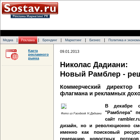
|
|
|
|
|
Медиа
Реклама
Брендинг
Маркетинг
Бизнес
Политика и эконом
Карта
09.01.2013
рекламного
рынка
Николас Дадиани:
Новый Рамблер - ре
Коммерческий директор 
флагмана и рекламных дох
В декабре о
"Рамблера" п
Фото из Facebook Н.Дадиани
сайт rambler
дизайн, но и революционно см
именно как поисковый ресур
генерацию новостных потоко