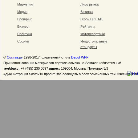
Маркетинг
Лицо рынка
Медиа
Визитка
Брендинг
Герои DIGITAL
Бизнес
Рейтинги
Политика
Фоторепортажи
Социум
Индустриальные
стандарты
©
Состав.ру
1998-2017, фирменный стиль
Depot WPF
При использовании материалов портала ссылка на Sostav.ru обязательна!
тел/факс:
+7 (495) 230 0597
адрес:
109004, Москва, Полковая 3/3
Администрация Sostav.ru просит Вас сообщать о всех замеченных технических неп