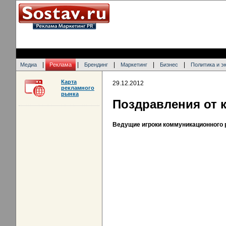
|
|
|
|
|
Медиа
Реклама
Брендинг
Маркетинг
Бизнес
Политика и э
Карта
29.12.2012
рекламного
рынка
Поздравления от 
Ведущие игроки коммуникационного 