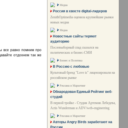
Медиа
Россия в хвосте digital-лидеров
ZenithOptimedia оценила крупнейшие рынки
новых медиа
Медиа
Новостные сайты теряют
аудиторию
Послевыборный спад сказался на
ы все равно помним про
политических и бизнес-СМИ
давайте отдохнем так же
Бизнес и Политика
В Россию с любовью
Культовый бренд "Love is" лицензировали на
российском рынке
Реклама и Маркетинг
Обнародован Единый Рейтинг веб-
студий
В первой тройке - Студия Артемия Лебедева,
Actis Wunderman и ADV/web-engineering
Реклама и Маркетинг
Авторы Angry Birds заработают на
России