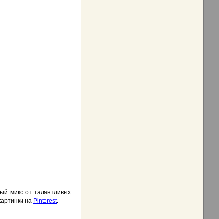
ный микс от талантливых
 картинки на
Pinterest
.