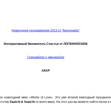
Новогоднее поздравление 2013 от "Кинографа"
Интерактивный Умножитель Счастья от ЛОГВИНDESIGN
Скачивайте и умножайте
АКАР
али новогодний микс «Works of Love». Это уже второй ежегодный празднич
ентства
Saatchi & Saatchi
со всего мира. На этот раз вы можете найти песни и