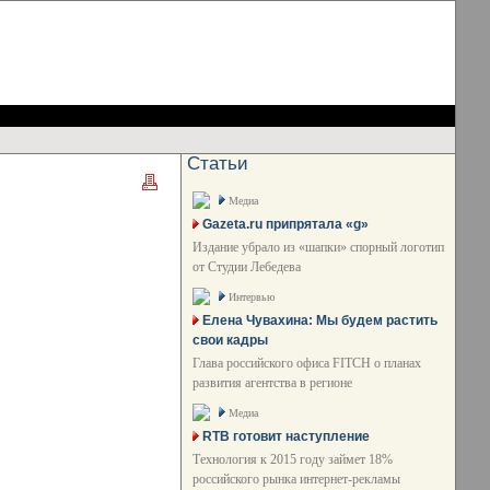
Статьи
Медиа
Gazeta.ru припрятала «g»
Издание убрало из «шапки» спорный логотип
от Студии Лебедева
Интервью
Елена Чувахина: Мы будем растить
свои кадры
Глава российского офиса FITCH о планах
развития агентства в регионе
Медиа
RTB готовит наступление
Технология к 2015 году займет 18%
российского рынка интернет-рекламы