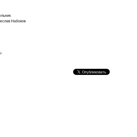
ельник
чеслав Набоков
u