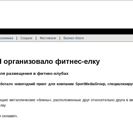
|
|
|
кономика
Социум
Фестивали
Бизнес-блоги
 организовало фитнес-елку
ля размещения в фитнес-клубах
ботало новогодний принт для компании SportMediaGroup, специализир
щие металлические «блины», расположенные друг относительно друга в ви
лку.
и силами!».