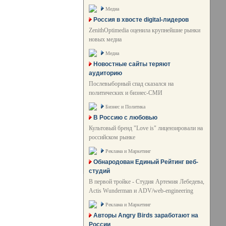
Медиа
Россия в хвосте digital-лидеров
ZenithOptimedia оценила крупнейшие рынки
новых медиа
Медиа
Новостные сайты теряют
аудиторию
Послевыборный спад сказался на
политических и бизнес-СМИ
Бизнес и Политика
В Россию с любовью
Культовый бренд "Love is" лицензировали на
российском рынке
Реклама и Маркетинг
Обнародован Единый Рейтинг веб-
студий
В первой тройке - Студия Артемия Лебедева,
Actis Wunderman и ADV/web-engineering
Реклама и Маркетинг
Авторы Angry Birds заработают на
России