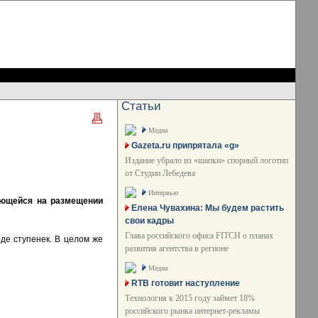
Статьи
Медиа
Gazeta.ru припрятала «g»
Издание убрало из «шапки» спорный логотип
от Студии Лебедева
Интервью
ующейся на размещении
Елена Чувахина: Мы будем растить
свои кадры
Глава российского офиса FITCH о планах
де ступенек. В целом же
развития агентства в регионе
Медиа
RTB готовит наступление
Технология к 2015 году займет 18%
российского рынка интернет-рекламы