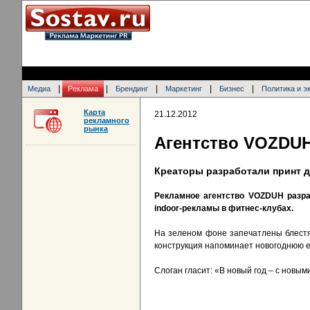
|
|
|
|
|
Медиа
Реклама
Брендинг
Маркетинг
Бизнес
Политика и э
Карта
21.12.2012
рекламного
рынка
Агентство VOZDUH
Креаторы разработали принт д
Рекламное агентство VOZDUH разра
indoor-рекламы в фитнес-клубах.
На зеленом фоне запечатлены блестя
конструкция напоминает новогоднюю е
Слоган гласит: «В новый год – с новым